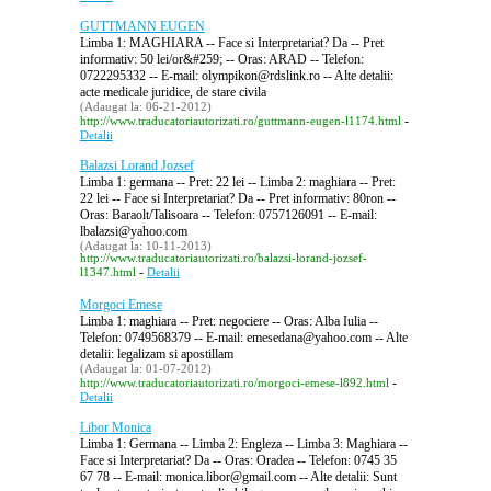
GUTTMANN EUGEN
Limba 1: MAGHIARA -- Face si Interpretariat? Da -- Pret
informativ: 50 lei/or&#259; -- Oras: ARAD -- Telefon:
0722295332 -- E-mail: olympikon@rdslink.ro -- Alte detalii:
acte medicale juridice, de stare civila
(Adaugat la: 06-21-2012)
-
http://www.traducatoriautorizati.ro/guttmann-eugen-l1174.html
Detalii
Balazsi Lorand Jozsef
Limba 1: germana -- Pret: 22 lei -- Limba 2: maghiara -- Pret:
22 lei -- Face si Interpretariat? Da -- Pret informativ: 80ron --
Oras: Baraolt/Talisoara -- Telefon: 0757126091 -- E-mail:
lbalazsi@yahoo.com
(Adaugat la: 10-11-2013)
http://www.traducatoriautorizati.ro/balazsi-lorand-jozsef-
-
l1347.html
Detalii
Morgoci Emese
Limba 1: maghiara -- Pret: negociere -- Oras: Alba Iulia --
Telefon: 0749568379 -- E-mail: emesedana@yahoo.com -- Alte
detalii: legalizam si apostillam
(Adaugat la: 01-07-2012)
-
http://www.traducatoriautorizati.ro/morgoci-emese-l892.html
Detalii
Libor Monica
Limba 1: Germana -- Limba 2: Engleza -- Limba 3: Maghiara --
Face si Interpretariat? Da -- Oras: Oradea -- Telefon: 0745 35
67 78 -- E-mail: monica.libor@gmail.com -- Alte detalii: Sunt