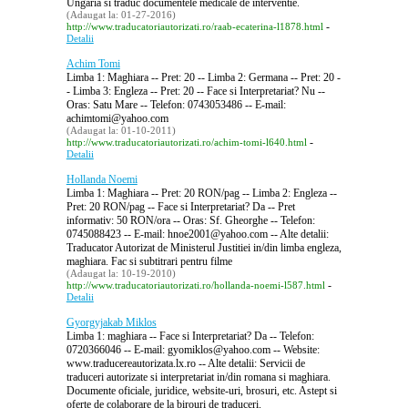
Ungaria si traduc documentele medicale de interventie.
(Adaugat la: 01-27-2016)
-
http://www.traducatoriautorizati.ro/raab-ecaterina-l1878.html
Detalii
Achim Tomi
Limba 1: Maghiara -- Pret: 20 -- Limba 2: Germana -- Pret: 20 -
- Limba 3: Engleza -- Pret: 20 -- Face si Interpretariat? Nu --
Oras: Satu Mare -- Telefon: 0743053486 -- E-mail:
achimtomi@yahoo.com
(Adaugat la: 01-10-2011)
-
http://www.traducatoriautorizati.ro/achim-tomi-l640.html
Detalii
Hollanda Noemi
Limba 1: Maghiara -- Pret: 20 RON/pag -- Limba 2: Engleza --
Pret: 20 RON/pag -- Face si Interpretariat? Da -- Pret
informativ: 50 RON/ora -- Oras: Sf. Gheorghe -- Telefon:
0745088423 -- E-mail: hnoe2001@yahoo.com -- Alte detalii:
Traducator Autorizat de Ministerul Justitiei in/din limba engleza,
maghiara. Fac si subtitrari pentru filme
(Adaugat la: 10-19-2010)
-
http://www.traducatoriautorizati.ro/hollanda-noemi-l587.html
Detalii
Gyorgyjakab Miklos
Limba 1: maghiara -- Face si Interpretariat? Da -- Telefon:
0720366046 -- E-mail: gyomiklos@yahoo.com -- Website:
www.traducereautorizata.lx.ro -- Alte detalii: Servicii de
traduceri autorizate si interpretariat in/din romana si maghiara.
Documente oficiale, juridice, website-uri, brosuri, etc. Astept si
oferte de colaborare de la birouri de traduceri.