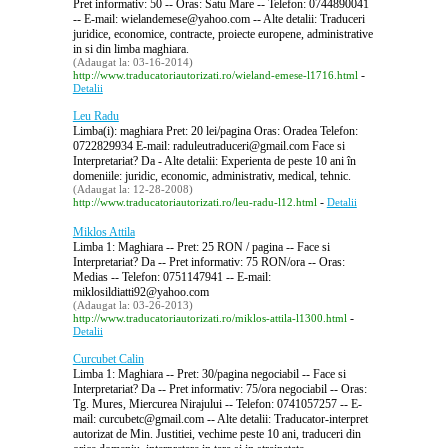
Pret informativ: 50 -- Oras: Satu Mare -- Telefon: 0744890041
-- E-mail: wielandemese@yahoo.com -- Alte detalii: Traduceri
juridice, economice, contracte, proiecte europene, administrative
in si din limba maghiara.
(Adaugat la: 03-16-2014)
-
http://www.traducatoriautorizati.ro/wieland-emese-l1716.html
Detalii
Leu Radu
Limba(i): maghiara Pret: 20 lei/pagina Oras: Oradea Telefon:
0722829934 E-mail: raduleutraduceri@gmail.com Face si
Interpretariat? Da - Alte detalii: Experienta de peste 10 ani în
domeniile: juridic, economic, administrativ, medical, tehnic.
(Adaugat la: 12-28-2008)
-
http://www.traducatoriautorizati.ro/leu-radu-l12.html
Detalii
Miklos Attila
Limba 1: Maghiara -- Pret: 25 RON / pagina -- Face si
Interpretariat? Da -- Pret informativ: 75 RON/ora -- Oras:
Medias -- Telefon: 0751147941 -- E-mail:
miklosildiatti92@yahoo.com
(Adaugat la: 03-26-2013)
-
http://www.traducatoriautorizati.ro/miklos-attila-l1300.html
Detalii
Curcubet Calin
Limba 1: Maghiara -- Pret: 30/pagina negociabil -- Face si
Interpretariat? Da -- Pret informativ: 75/ora negociabil -- Oras:
Tg. Mures, Miercurea Nirajului -- Telefon: 0741057257 -- E-
mail: curcubetc@gmail.com -- Alte detalii: Traducator-interpret
autorizat de Min. Justitiei, vechime peste 10 ani, traduceri din