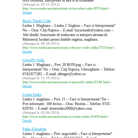
orice domeniu, interpretare in tara si in strainatate.
(Adaugat la: 02-15-2012)
-
http://www.traducatoriautorizati.ro/curcubet-calin-l979.html
Detalii
Bucur Tünde Csilla
Limba 1: Maghiara -- Limba 2: Engleza -- Face si Interpretariat?
Nu -- Oras: Cluj-Napoca -- E-mail: bucurtunde@yahoo.com --
Alte detalii: Autorizatie de traducator si interpret atestata de
Ministerul Justitiei pentru limbile engleza, maghiara.
(Adaugat la: 06-28-2011)
-
http://www.traducatoriautorizati.ro/bucur-t-nde-csilla-l733.html
Detalii
Gereoffy Attila
Limba 1: Maghiara -- Pret: 20 RON/pag -- Face si
Interpretariat? Da -- Oras: Cluj Napoca, Gheorghieni -- Telefon:
0742/677282 -- E-mail: alittager@yahoo.ca
(Adaugat la: 11-19-2012)
-
http://www.traducatoriautorizati.ro/gereoffy-attila-l1246.html
Detalii
Costin Eniko
Limba 1: maghiara -- Pret: 15 -- Face si Interpretariat? Da --
Pret informativ: 100 lei/ora -- Oras: Bistrita -- Telefon: 0745-
829761 -- E-mail: demeeniko2000@yahoo.com
(Adaugat la: 02-06-2014)
-
http://www.traducatoriautorizati.ro/costin-eniko-l1459.html
Detalii
Patko Eelisabeta
Limba 1: maghiara -- Pret: negociabil -- Face si Interpretariat?