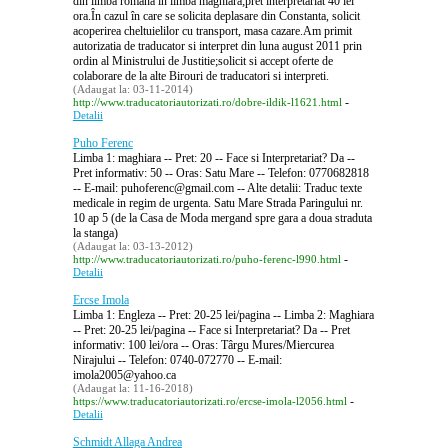
din limba româna în limba maghiara;pret interpretariat 40 lei
ora.În cazul în care se solicita deplasare din Constanta, solicit
acoperirea cheltuielilor cu transport, masa cazare.Am primit
autorizatia de traducator si interpret din luna august 2011 prin
ordin al Ministrului de Justitie;solicit si accept oferte de
colaborare de la alte Birouri de traducatori si interpreti.
(Adaugat la: 03-11-2014)
-
http://www.traducatoriautorizati.ro/dobre-ildik-l1621.html
Detalii
Puho Ferenc
Limba 1: maghiara -- Pret: 20 -- Face si Interpretariat? Da --
Pret informativ: 50 -- Oras: Satu Mare -- Telefon: 0770682818
-- E-mail: puhoferenc@gmail.com -- Alte detalii: Traduc texte
medicale in regim de urgenta. Satu Mare Strada Paringului nr.
10 ap 5 (de la Casa de Moda mergand spre gara a doua straduta
la stanga)
(Adaugat la: 03-13-2012)
-
http://www.traducatoriautorizati.ro/puho-ferenc-l990.html
Detalii
Ercse Imola
Limba 1: Engleza -- Pret: 20-25 lei/pagina -- Limba 2: Maghiara
-- Pret: 20-25 lei/pagina -- Face si Interpretariat? Da -- Pret
informativ: 100 lei/ora -- Oras: Târgu Mures/Miercurea
Nirajului -- Telefon: 0740-072770 -- E-mail:
imola2005@yahoo.ca
(Adaugat la: 11-16-2018)
-
https://www.traducatoriautorizati.ro/ercse-imola-l2056.html
Detalii
Schmidt Allaga Andrea