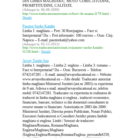
DIN LIMBA MAGHIARA;. MOTO: CORECTITUDINE,
PROMPTITUDINE, CALITATE.
(Adaugat la: 06-08-2009)
-
http://www.traducatoriautorizati.ro/horv-th-susana-l179.html
Detalii
Pasztor-Szoke Katalin
Limba 1: maghiara -- Pret: 30 Ron/pagina -- Face si
Interpretariat? Da -- Pret informativ: 100 ron/ora -- Oras: Cluj-
Napoca -- E-mail: pasztorkati@yahoo.com
(Adaugat la: 05-15-2012)
http://www.traducatoriautorizati.ro/pasztor-szoke-katalin-
-
l1156.html
Detalii
Arvay Tunde Ana
Limba 1: maghiara -- Limba 2: engleza -- Limba 3: romana --
Face si Interpretariat? Da -- Oras: Bucuresti -- Telefon:
0742147281 -- E-mail: anna@arvayeducational.eu -- Website:
www.arvayeducational.eu -- Alte detalii: Traducator autorizat
limba maghiara Ministerul Justitiei (aut.nr 2883) cu experienta
de 9 ani. Adresa e-mail: anna@arvayeducational.eu ,telefon
mobil: 0742147281. Traducator cu experienta in realizarea de
traduceri in limba maghiara si engleza , traduceri economice,
financiare, bancare, technice si din domeniul consultantei in
resurse umane si financiare. Autorizatia nr 2883 din 2000:
Ministerul Justitiei, Directia pentru Publicitate, Notari Publici,
Executori Judecatoresti si Consilieri Juridici pentru limbile
maghiara si engleza. Limbi / Sensuri de traducere:
Maghiara/Romana, Romana/Maghiara,
Engleza/Maghiara,Maghiara
/Engleza,Engleza/Romana,Romana/Engleza. persoan&#259;