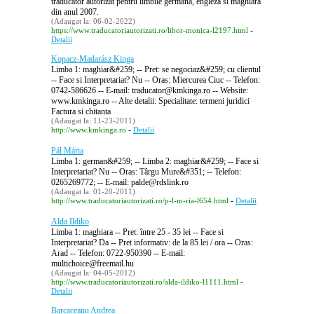
traducator autorizat pentru limbile germana, engleza si maghiara
din anul 2007.
(Adaugat la: 06-02-2022)
-
https://www.traducatoriautorizati.ro/libor-monica-l2197.html
Detalii
Kopacz-Madarász Kinga
Limba 1: maghiar&#259; -- Pret: se negociaz&#259; cu clientul
-- Face si Interpretariat? Nu -- Oras: Miercurea Ciuc -- Telefon:
0742-586626 -- E-mail: traducator@kmkinga.ro -- Website:
www.kmkinga.ro -- Alte detalii: Specialitate: termeni juridici
Factura si chitanta
(Adaugat la: 11-23-2011)
-
http://www.kmkinga.ro
Detalii
Pál Mária
Limba 1: german&#259; -- Limba 2: maghiar&#259; -- Face si
Interpretariat? Nu -- Oras: Târgu Mure&#351; -- Telefon:
0265269772; -- E-mail: palde@rdslink.ro
(Adaugat la: 01-20-2011)
-
http://www.traducatoriautorizati.ro/p-l-m-ria-l654.html
Detalii
Alda Ildiko
Limba 1: maghiara -- Pret: între 25 - 35 lei -- Face si
Interpretariat? Da -- Pret informativ: de la 85 lei / ora -- Oras:
Arad -- Telefon: 0722-950390 -- E-mail:
multichoice@freemail.hu
(Adaugat la: 04-05-2012)
-
http://www.traducatoriautorizati.ro/alda-ildiko-l1111.html
Detalii
Barcaceanu Andrea