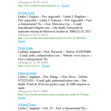
(Adaugat la: 02-07-2010)
-
http://www.traducereautorizata.lx.ro
Detalii
Borbála Forró
Limba 1: Engleza -- Pret: negociabil -- Limba 2: Maghiara --
Pret: negociabil -- Limba 3: Franceza -- Pret: negociabil -- Face
si Interpretariat? Nu -- Oras: Miercurea Ciuc -- E-mail:
translation@webgobe.com -- Alte detalii: Autorizatie de
traducator atestata de Ministerul Justitiei nr. 30865/21.01.2011
(Adaugat la: 05-15-2012)
-
http://www.traducatoriautorizati.ro/borb-la-forr-l1149.html
Detalii
Pethõ Zoltán
Limba(i): maghiarã -- Oras: Bucuresti -- Telefon: 0745078488 -
- E-mail: petho_zoltan@yahoo.com -- Website: www.zozo.ro --
Face si Interpretariat? Da
(Adaugat la: 12-26-2008)
-
http://www.zozo.ro
Detalii
Padurean Iudita
Limba 1: maghiara -- Pret: 20/pag. -- Oras: Deva -- Telefon:
0722251459 -- E-mail: gabi_padurean@yahoo.com -- Alte
detalii: Pretul de 20 lei este pentru o pag. de 2000 caractere cu
spatii.
(Adaugat la: 05-27-2009)
-
http://www.traducatoriautorizati.ro/padurean-iudita-l174.html
Detalii
Wieland Emese
Limba 1: maghiara -- Pret: 25 -- Face si Interpretariat? Da --