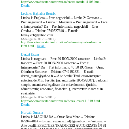
-
http://www.traducatoriautorizati.ro/ercsei-matild-l1103.html
Detalii
Lechner Hajnalka Beatrix
Limba 1: Engleza -- Pret: negociabil -- Limba 2: Germana --
Pret: negociabil -- Limba 3: Maghiara -- Pret: negociabil -- Face
si Interpretariat? Da -- Pret informativ: negociabil -- Oras:
Oradea -- Telefon: 0740527640 -- E-mail:
haynylech@yahoo.com
(Adaugat la: 01-30-2012)
http://www.traducatoriautorizati.ro/lechner-hajnalka-beatrix-
-
l969.html
Detalii
Derzsi Eszter
Limba 1: maghiara -- Pret: 20 RON/2000 caractere -- Limba 2:
franceza -- Pret: 20 RON/2000 caractere -- Face si
Interpretariat? Da -- Pret informativ: 40-50 RON/ora -- Oras:
Odorheiu Secuiesc -- Telefon: 0742192821 -- E-mail:
derzsi_eszter@yahoo.fr -- Alte detalii: Traducator-interpret
autorizat de Min. Justitiei (nr. autorizatie 19645/2007), traduceri
simple, autentice si legalizate din orice domeniu (juridic,
administrativ, economic, financiar...), interpretare in tara si in
strainatate.
(Adaugat la: 03-23-2016)
-
http://www.traducatoriautorizati.ro/derzsi-eszter-l1919.html
Detalii
Horváth Susana
Limba 1: MAGHIARA -- Oras: Baia Mare -- Telefon:
0799474014 -- E-mail: suzanne.trad@gmail.com -- Website: --
Alte detalii: EFECTUEZ TRADUCERI AUTORIZATE ÎN SI