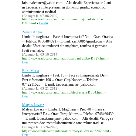
kristinaferencz@yahoo.com -- Alte detalii: Experienta de 2 ani
in traduceri si interpretariat, in domeniul juridic, economic,
administrativ si medical.
(Adaugat la: 07-06-2009)
http://www.traducatoriautorizati.ro/ferencz-julia-krisztina-
-
l185.html
Detalii
Zovani Aniko
Limba 1: maghiara -- Face si Interpretariat? Nu -- Oras: Oradea
-- Telefon: 0758484091 -- E-mail: z.ani608@gmail.com -- Alte
detalii: Efectuezi traduceri din maghiara, româna si germana.
Preti avantajos.
(Adaugat la: 03-16-2014)
-
http://www.traducatoriautorizati.ro/zovani-aniko-l1727.html
Detalii
Bicsi Maria
Limba 1: maghiara -- Pret: 15 -- Face si Interpretariat? Da --
Pret informativ: 100 -- Oras: Cluj-Napoca -- Telefon:
0742211525 -- E-mail: traduceri.maria@yahoo.com
(Adaugat la: 03-21-2012)
-
http://www.traducatoriautorizati.ro/bicsi-maria-l1054.html
Detalii
Matyas Lovasz
Matyas Lovasz -- Limba 1: Maghiara -- Pret: 40 -- Face si
Interpretariat? Da -- Oras: Targu Mures -- Telefon: 0746460439
-- E-mail: lovaszkamatyas@yahoo.com -- Alte detalii: Va rog sa
imi trimiteti documentul/documentele care trebuie traduse.
(Adaugat la: 11-26-2025)
-
https://www.traducatoriautorizati.ro/matyas-lovasz-l2242.html
Detalii