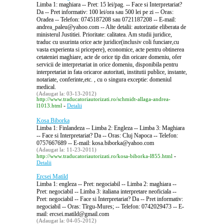
Limba 1: maghiara -- Pret: 15 lei/pag. -- Face si Interpretariat?
Da -- Pret informativ: 100 lei/ora sau 500 lei pe zi -- Oras:
Oradea -- Telefon: 0745187208 sau 0721187208 -- E-mail:
andrea_paleu@yahoo.com -- Alte detalii: autorizatie eliberata de
ministerul Justitiei. Prioritate: calitatea. Am studii juridice,
traduc cu usurinta orice acte juridice(inclusiv coli funciare,cu
vasta experienta si pricepere), economice, acte pentru obtinerea
cetateniei maghiare, acte de orice tip din oricare domeniu, ofer
servicii de interpretariat in orice domeniu, disponibila pentru
interpretariat in fata oricaror autoritati, institutii publice, instante,
notariate, conferinte,etc. , cu o singura exceptie: domeniul
medical.
(Adaugat la: 03-13-2012)
http://www.traducatoriautorizati.ro/schmidt-allaga-andrea-
-
l1013.html
Detalii
Kosa Biborka
Limba 1: Finlandeza -- Limba 2: Engleza -- Limba 3: Maghiara
-- Face si Interpretariat? Da -- Oras: Cluj Napoca -- Telefon:
0757667689 -- E-mail: kosa.biborka@yahoo.com
(Adaugat la: 11-23-2011)
-
http://www.traducatoriautorizati.ro/kosa-biborka-l855.html
Detalii
Ercsei Matild
Limba 1: engleza -- Pret: negociabil -- Limba 2: maghiara --
Pret: negociabil -- Limba 3: italiana interpretare neoficiala --
Pret: negociabil -- Face si Interpretariat? Da -- Pret informativ:
negociabil -- Oras: Tîrgu-Mures; -- Telefon: 0742029473 -- E-
mail: ercsei.matild@gmail.com
(Adaugat la: 04-05-2012)