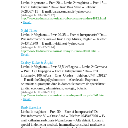
Limba 1: germana -- Pret: 20 -- Limba 2: maghiara -- Pret: 15 --
Face si Interpretariat? Da -- Oras: Baia Mare -- Telefon:
0728067411 -- E-mail: barcaceanuandi@yahoo.com
(Adaugat la: 01-08-2012)
http://www.traducatoriautorizati.ro/barcaceanu-andrea-l912.html
-
Detalii
Nyiri Timea
Limba 1: Maghiara -- Pret: 20-35 -- Face si Interpretariat? Da --
Pret informativ: 50/ora -- Oras: Tirgu Mures, Reghin -- Telefon:
0743451949 -- E-mail: nyiritimea@yahoo.com
(Adaugat la: 03-12-2014)
-
http://www.traducatoriautorizati.ro/nyiri-timea-l1641.html
Detalii
Csabay Eniko & Árpád
Limba 1: Maghiara -- Pret: 33,5 lei/Pagina -- Limba 2: Germana
-- Pret: 33,5 lei/pagina -- Face si Interpretariat? Da -- Pret
informativ: 100 lei/ora -- Oras: Oradea -- Telefon: 0744-539127
-- E-mail: the98mgi@yahoo.com -- Alte detalii: Exprienta
acumulata si promptitudine în domeniile noastre de specialitate:
juridic, economic, administrativ, teologic, botanic.
(Adaugat la: 06-28-2011)
http://www.traducatoriautorizati.ro/csabay-eniko-rp-d-l741.html
-
Detalii
Raab Ecaterina
Limba 1: maghiara -- Pret: 50 -- Face si Interpretariat? Da --
Pret informativ: 50 -- Oras: Arad -- Telefon: 0745467070 -- E-
mail: catherine.raab.opris@gmail.com -- Alte detalii: Lucrez in
special in domeniu medical. Intermediez consultatii medicale in