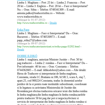
Limba 1: Maghiara -- Pret: 25 lei -- Limba 2: Franceza -- Pret:
20 lei -- Limba 3: Engleza -- Pret: 20 lei -- Face si Interpretariat?
Nu -- Oras: Sibiu -- Telefon: 0749341309 -- E-mail:
antonia.palko@traducerisibiu.ro -- Website:
www.traducerisibiu.ro
(Adaugat la: 01-07-2012)
-
http://www.traducerisibiu.ro
Detalii
Erika Papp
Limba 1: Maghiara -- Face si Interpretariat? Da -- Oras:
Bucuresti -- Telefon: 0740530973 -- E-mail:
papp_erika27@yahoo.com
(Adaugat la: 09-07-2012)
-
http://www.traducatoriautorizati.ro/erika-papp-l1202.html
Detalii
DOBRE ILDIKÓ
Limba 1: maghiara, autorizat Minister Justitie -- Pret: 50 lei
pag.traducere -- Limba 2: româna -- Face si Interpretariat? Da --
Pret informativ: 40 lei ora -- Oras: Constanta -- Telefon:
0744362605 -- E-mail: ildikodobre@yahoo.com -- Alte detalii:
Birou de Traducere si interpretariat de limba maghiara,
Constanta, strada I.C.Bratianu nr.186, bl.SR.5, scara A, etaj 7,
apart.25, cod 900224 Constanta, traduc în domeniul actelor
juridice de la si pentru toate institutiile subordonate, coordonate
si în legatura cu activitatea Ministerului de Justitie din
Rromânia;pot efectua traducerea oricaror texte din limba romîna
în limba maghiara;din limba maghiara în limba româna;tarifele
pentru traducere 50 lei pag.dar pot si negocia;efectuez si
serviciu de interpretariat din limba maghiara în limba româna si