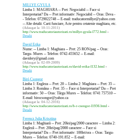
MILLYE GYULA
Limba 1: MAGHIARA -- Pret: Negociabil -- Face si
Interpretariat? Da -- Pret informativ: Negociabil -- Oras: Deva -
- Telefon: 0729022748 -- E-mail: traducatormillye@yahoo.com
-- Alte detalii: Carti funciare, Acte pentru cetatenie maghiara, etc.
(Adaugat la: 10-11-2011)
-
http://www.traducatoriautorizati.ro/millye-gyula-l772.html
Detalii
David Erika
Nume: -- Limba 1: Maghiara -- Pret: 25 RON/pag -- Oras:
Targu- Mures -- Telefon: 0742-455652 -- E-mail:
davidery@gmail.com
(Adaugat la: 02-09-2009)
-
http://www.traducatoriautorizati.ro/david-erika-l132.html
Detalii
Bíró Csongor
Limba 1: Engleza -- Pret: 20 -- Limba 2: Maghiara -- Pret: 35 --
Limba 3: Româna -- Pret: 35 -- Face si Interpretariat? Da -- Pret
informativ: 50 -- Oras: Târgu Mures -- Telefon: 0741 757510 --
E-mail: birocsongor@yahoo.ca
(Adaugat la: 04-12-2016)
-
http://www.traducatoriautorizati.ro/b-r-csongor-l1936.html
Detalii
Ferencz Julia Krisztina
Limba 1: Maghiarã -- Pret: 20lei/pag/2000 caractere -- Limba 2:
Englezã -- Pret: 20lei/pag/2000 caractere -- Face si
Interpretariat? Da -- Pret informativ: 100lei/ora -- Oras: Targu-
Mures -- Telefon: 0740-191.852 -- E-mail: