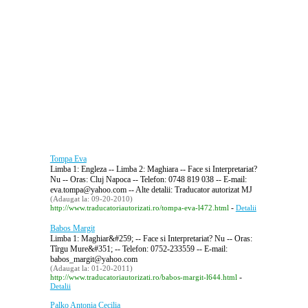
Tompa Eva
Limba 1: Engleza -- Limba 2: Maghiara -- Face si Interpretariat?
Nu -- Oras: Cluj Napoca -- Telefon: 0748 819 038 -- E-mail:
eva.tompa@yahoo.com -- Alte detalii: Traducator autorizat MJ
(Adaugat la: 09-20-2010)
-
http://www.traducatoriautorizati.ro/tompa-eva-l472.html
Detalii
Babos Margit
Limba 1: Maghiar&#259; -- Face si Interpretariat? Nu -- Oras:
Tîrgu Mure&#351; -- Telefon: 0752-233559 -- E-mail:
babos_margit@yahoo.com
(Adaugat la: 01-20-2011)
-
http://www.traducatoriautorizati.ro/babos-margit-l644.html
Detalii
Palko Antonia Cecilia