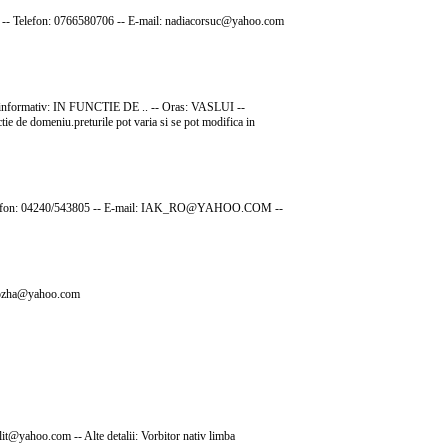
tiei -- Telefon: 0766580706 -- E-mail: nadiacorsuc@yahoo.com
t informativ: IN FUNCTIE DE .. -- Oras: VASLUI --
ie de domeniu.preturile pot varia si se pot modifica in
ina -- Telefon: 04240/543805 -- E-mail: IAK_RO@YAHOO.COM --
ia_rozha@yahoo.com
lit@yahoo.com -- Alte detalii: Vorbitor nativ limba