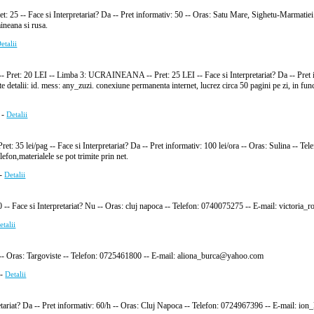
ret: 25 -- Face si Interpretariat? Da -- Pret informativ: 50 -- Oras: Satu Mare, Sighetu-Marma
aineana si rusa.
etalii
Pret: 20 LEI -- Limba 3: UCRAINEANA -- Pret: 25 LEI -- Face si Interpretariat? Da -- Pre
talii: id. mess: any_zuzi. conexiune permanenta internet, lucrez circa 50 pagini pe zi, in funct
-
Detalii
- Pret: 35 lei/pag -- Face si Interpretariat? Da -- Pret informativ: 100 lei/ora -- Oras: Sul
lefon,materialele se pot trimite prin net.
-
Detalii
 10 -- Face si Interpretariat? Nu -- Oras: cluj napoca -- Telefon: 0740075275 -- E-mail: victor
etalii
Da -- Oras: Targoviste -- Telefon: 0725461800 -- E-mail: aliona_burca@yahoo.com
-
Detalii
retariat? Da -- Pret informativ: 60/h -- Oras: Cluj Napoca -- Telefon: 0724967396 -- E-mail: ion_