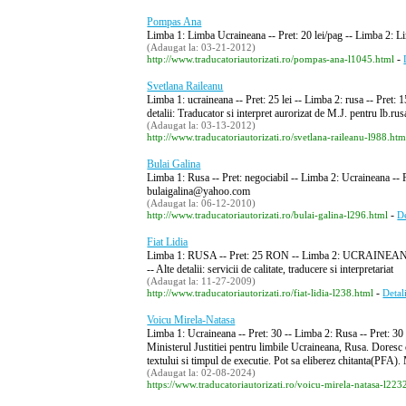
Pompas Ana
Limba 1: Limba Ucraineana -- Pret: 20 lei/pag -- Limba 2: L
(Adaugat la: 03-21-2012)
-
http://www.traducatoriautorizati.ro/pompas-ana-l1045.html
Svetlana Raileanu
Limba 1: ucraineana -- Pret: 25 lei -- Limba 2: rusa -- Pret:
detalii: Traducator si interpret aurorizat de M.J. pentru 
(Adaugat la: 03-13-2012)
http://www.traducatoriautorizati.ro/svetlana-raileanu-l988.htm
Bulai Galina
Limba 1: Rusa -- Pret: negociabil -- Limba 2: Ucraineana -- P
bulaigalina@yahoo.com
(Adaugat la: 06-12-2010)
-
http://www.traducatoriautorizati.ro/bulai-galina-l296.html
De
Fiat Lidia
Limba 1: RUSA -- Pret: 25 RON -- Limba 2: UCRAINEANA --
-- Alte detalii: servicii de calitate, traducere si interpretariat
(Adaugat la: 11-27-2009)
-
http://www.traducatoriautorizati.ro/fiat-lidia-l238.html
Detal
Voicu Mirela-Natasa
Limba 1: Ucraineana -- Pret: 30 -- Limba 2: Rusa -- Pret: 30
Ministerul Justitiei pentru limbile Ucraineana, Rusa. Doresc c
textului si timpul de executie. Pot sa eliberez chitanta(PFA)
(Adaugat la: 02-08-2024)
https://www.traducatoriautorizati.ro/voicu-mirela-natasa-l223