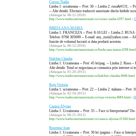
Corsuc Nadia
Limba 1: ucraineana -- Pret: 30 -- Limba 2: rusa&#131; -- P
-- Alte detalii: Efectuez traduceri autorizate din/in limbile ucr
(Adaugat la: 06-12-2010)
-
http://www.traducatoriautorizati.ro/corsuc-nadia-l297.html
D
BIRDA ANA-MARIA
Limba 1: FRANCEZA -- Pret: 8-10 LEI -- Limba 2: RUSA -- 
Telefon: 0768 305699 -- E-mail: any_zuzi@yahoo.com -- Alte de
functie de volumul lucrarii si data predarii acesteia.
(Adaugat la: 06-12-2010)
http://www.traducatoriautorizati.ro/birda-ana-maria-l298.html
Halchin Claudia
Limba 1: Ucraineana -- Pret: 45 lei/pag. -- Limba 2: Rusa -
Alte detalii: Totul se negociaza,se comunica prin internet si te
(Adaugat la: 01-20-2011)
http://www.traducatoriautorizati.ro/halchin-claudia-l646.html
Roja Victoria
Limba 1: ucraineana -- Pret: 22 -- Limba 2: italiana -- Pret:
(Adaugat la: 02-10-2011)
-
http://www.traducatoriautorizati.ro/roja-victoria-l684.html
D
Cazacu Alyona
Limba 1: Ucraineana -- Pret: 35 -- Face si Interpretariat? 
(Adaugat la: 06-21-2012)
http://www.traducatoriautorizati.ro/cazacu-alyona-l1184.html
Ruseniuc Ioan
Limba 1: Ucraineana -- Pret: 30 lei /pagina -- Face si Interp