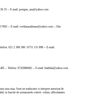
24 28 36 35 -- E-mail: pompas_ana@yahoo.com
722317692 -- E-mail: svetlanaraileanu@yahoo.com -- Alte
- Telefon: 021 2 306 306 / 0751 131 898 -- E-mail:
RE -- Telefon: 0742088402 -- E-mail: fiatlidia@yahoo.com
a ziua ziua, Sunt un traducator si interpret autorizat de
l, in functie de urmatoarele criterii: volum, dificulatatea