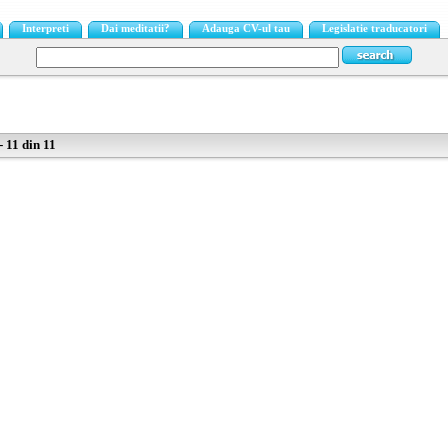
Interpreti
Dai meditatii?
Adauga CV-ul tau
Legislatie traducatori
 11 din 11