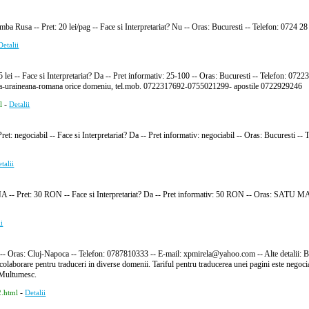
imba Rusa -- Pret: 20 lei/pag -- Face si Interpretariat? Nu -- Oras: Bucuresti -- Telefon: 07
Detalii
 15 lei -- Face si Interpretariat? Da -- Pret informativ: 25-100 -- Oras: Bucuresti -- Telefon: 0
lb.rusa-uraineana-romana orice domeniu, tel.mob. 0722317692-0755021299- apostile 0722929246
-
l
Detalii
ret: negociabil -- Face si Interpretariat? Da -- Pret informativ: negociabil -- Oras: Bucuresti -
talii
 Pret: 30 RON -- Face si Interpretariat? Da -- Pret informativ: 50 RON -- Oras: SATU MA
ii
 -- Oras: Cluj-Napoca -- Telefon: 0787810333 -- E-mail: xpmirela@yahoo.com -- Alte detalii: Bun
olaborare pentru traduceri in diverse domenii. Tariful pentru traducerea unei pagini este negociabi
. Multumesc.
-
2.html
Detalii