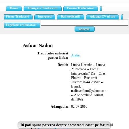
Home
Adaugare Traducator
Forum Traducatori
Firme Traduceri
Interpreti
Dai meditatii?
Adauga CV-ul tau
Legislatie traducatori
Asfour Nadim
Traducator autorizat
Araba
pentru limba:
Detalii:
Limba 1: Araba -- Limba
2: Romana -- Face si
Interpretariat? Da -- Oras:
Ploiesti - Bucuresti --
Telefon: 0744355516 --
E-mail:
nadimasfour@yahoo.com
-- Alte detalii: Autorizat
din 1992
Adaugat la:
02-07-2010
Iti poti spune parerea despre acest traducator pe forumul