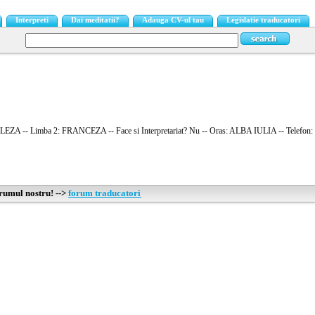
Interpreti
Dai meditatii?
Adauga CV-ul tau
Legislatie traducatori
EZA -- Limba 2: FRANCEZA -- Face si Interpretariat? Nu -- Oras: ALBA IULIA -- Telefon: 
orumul nostru! -->
forum traducatori