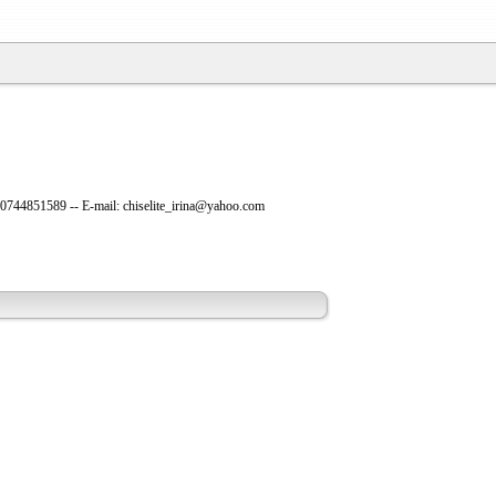
0744851589 -- E-mail: chiselite_irina@yahoo.com