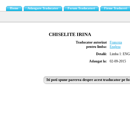
Home
Adaugare Traducator
Forum Traducatori
Firme Traduceri
CHISELITE IRINA
Traducator autorizat
Franceza
pentru limba:
Engleza
Detalii:
Limba 1: ENGL
Adaugat la:
02-09-2015
Iti poti spune parerea despre acest traducator pe f