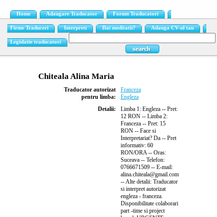
Home
Adaugare Traducator
Forum Traducatori
Firme Traduceri
Interpreti
Dai meditatii?
Adauga CV-ul tau
Legislatie traducatori
Chiteala Alina Maria
Traducator autorizat
Franceza
pentru limba:
Engleza
Detalii:
Limba 1: Engleza -- Pret:
12 RON -- Limba 2:
Franceza -- Pret: 15
RON -- Face si
Interpretariat? Da -- Pret
informativ: 60
RON/ORA -- Oras:
Suceava -- Telefon:
0766671509 -- E-mail:
alina.chiteala@gmail.com
-- Alte detalii: Traducator
si interpret autorizat
engleza - franceza.
Disponibilitate colaborari
part -time si project