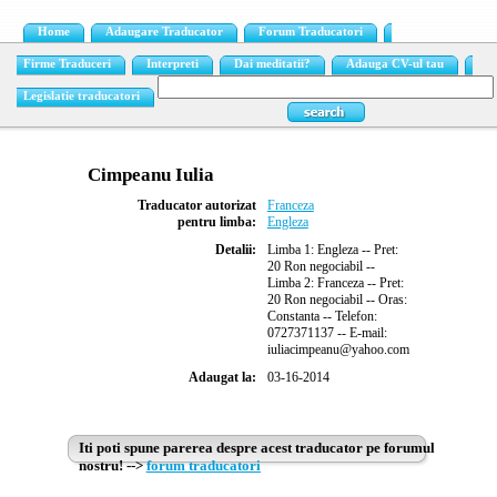
Home
Adaugare Traducator
Forum Traducatori
Firme Traduceri
Interpreti
Dai meditatii?
Adauga CV-ul tau
Legislatie traducatori
Cimpeanu Iulia
Traducator autorizat
Franceza
pentru limba:
Engleza
Detalii:
Limba 1: Engleza -- Pret:
20 Ron negociabil --
Limba 2: Franceza -- Pret:
20 Ron negociabil -- Oras:
Constanta -- Telefon:
0727371137 -- E-mail:
iuliacimpeanu@yahoo.com
Adaugat la:
03-16-2014
Iti poti spune parerea despre acest traducator pe forumul
nostru! -->
forum traducatori