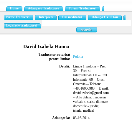
Home
Adaugare Traducator
Forum Traducatori
Firme Traduceri
Interpreti
Dai meditatii?
Adauga CV-ul tau
Legislatie traducatori
David Izabela Hanna
Traducator autorizat
Polona
pentru limba:
Detalii:
Limba 1: polona -- Pret:
30 -- Face si
Interpretariat? Da -- Pret
informativ: 60 -- Oras:
Cracovia -- Telefon:
+48516060983 -- E-mail:
david.izabela@gmail.com
-- Alte detalii: Traduceri
verbale si scrise din toate
domeniile - juridic,
tehnic, medical
Adaugat la:
03-16-2014