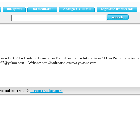
Interpreti
Dai meditatii?
Adauga CV-ul tau
Legislatie traducatori
a -- Pret: 20 -- Limba 2: Franceza -- Pret: 20 -- Face si Interpretariat? Da -- Pret informativ:
87@yahoo.com -- Website: http://traducator-craiova.yolasite.com
orumul nostru! -->
forum traducatori