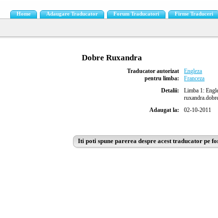
Home
Adaugare Traducator
Forum Traducatori
Firme Traduceri
Dobre Ruxandra
Traducator autorizat
Engleza
pentru limba:
Franceza
Detalii:
Limba 1: Englez
ruxandra.dobre
Adaugat la:
02-10-2011
Iti poti spune parerea despre acest traducator pe f