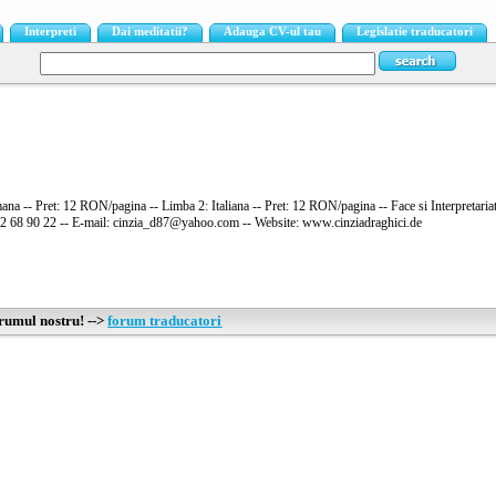
Interpreti
Dai meditatii?
Adauga CV-ul tau
Legislatie traducatori
na -- Pret: 12 RON/pagina -- Limba 2: Italiana -- Pret: 12 RON/pagina -- Face si Interpretaria
22 68 90 22 -- E-mail: cinzia_d87@yahoo.com -- Website: www.cinziadraghici.de
orumul nostru! -->
forum traducatori