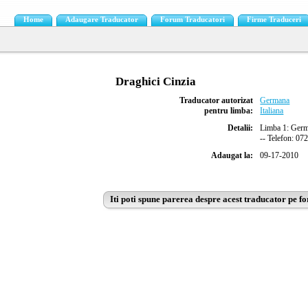
Home
Adaugare Traducator
Forum Traducatori
Firme Traduceri
Draghici Cinzia
Traducator autorizat
Germana
pentru limba:
Italiana
Detalii:
Limba 1: Germa
-- Telefon: 07
Adaugat la:
09-17-2010
Iti poti spune parerea despre acest traducator pe f