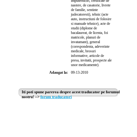
imputerniciri, certificate de
nastere, de casatorie, livrete
de familie, sentinte
judecatoresti), tehnic (acte
auto, instructiuni de folosire
si manuale tehnice), acte de
studii (diplome de
bacalaureat, de licenta, foi
matricole, planuri de
invatamant), general
(corespondenta, adeverinte
medicale, brosuri
informative, articole de
presa, invitatii, prospecte ale
unor medicamente).
Adaugat la:
09-13-2010
Iti poti spune parerea despre acest traducator pe forumul
nostru! -->
forum traducatori