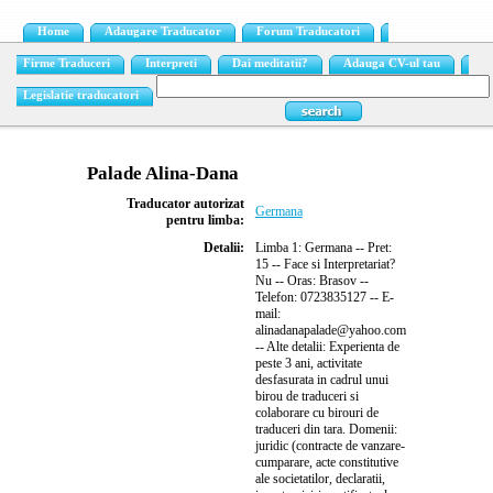
Home
Adaugare Traducator
Forum Traducatori
Firme Traduceri
Interpreti
Dai meditatii?
Adauga CV-ul tau
Legislatie traducatori
Palade Alina-Dana
Traducator autorizat
Germana
pentru limba:
Detalii:
Limba 1: Germana -- Pret:
15 -- Face si Interpretariat?
Nu -- Oras: Brasov --
Telefon: 0723835127 -- E-
mail:
alinadanapalade@yahoo.com
-- Alte detalii: Experienta de
peste 3 ani, activitate
desfasurata in cadrul unui
birou de traduceri si
colaborare cu birouri de
traduceri din tara. Domenii:
juridic (contracte de vanzare-
cumparare, acte constitutive
ale societatilor, declaratii,