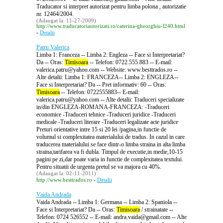
Traducator si interpret autorizat pentru limba polona , autorizatie
nr. 12464/2004.
(Adaugat la: 11-27-2009)
http://www.traducatoriautorizati.ro/caterina-gheorghiu-l240.html
-
Detalii
Patru Valerica
Limba 1: Franceza -- Limba 2: Engleza -- Face si Interpretariat?
Da -- Oras:
Timisoara
-- Telefon: 0722.555.883 -- E-mail:
valerica.patru@yahoo.com -- Website: www.besttrados.ro --
Alte detalii: Limba 1: FRANCEZA-- Limba 2: ENGLEZA--
Face si Interpretariat? Da -- Pret informativ: 60 -- Oras:
Timisoara
-- Telefon: 0722555883-- E-mail:
valerica.patru@yahoo.com -- Alte detalii: Traduceri specializate
in/din ENGLEZA-ROMANA-FRANCEZA: -Traduceri
economice -Traduceri tehnice -Traduceri juridice -Traduceri
medicale -Traduceri literare -Traduceri legalizate acte juridice
Preturi orientative intre 15 si 20 lei /pagina,in functie de
volumul si complexitatea materialului de tradus. In cazul in care
traducerea materialului se face dintr-o limba straina in alta limba
straina,tarifarea va fi dubla. Timpul de executie,in medie,10-15
pagini pe zi,dar poate varia in functie de complexitatea textului.
Pentru situatii de urgenta pretul se va majora cu 40%.
(Adaugat la: 02-11-2011)
-
http://www.besttrados.ro
Detalii
Vaida Andrada
Vaida Andrada -- Limba 1: Germana -- Limba 2: Spaniola --
Face si Interpretariat? Da -- Oras:
Timisoara
/ strainatate --
Telefon: 0724 526552 -- E-mail: andra.vaida@gmail.com -- Alte