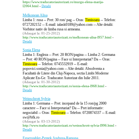
https://www.traducatoriautorizati.ro/murgu-elena-marija-
-
l2064.html
Detalii
Melkonean Alisa
Limba 1: rusa -- Pret: 30 ron/ pag -- Oras:
Timisoara
-- Telefon:
0727202152 -- E-mail: ialask0189@yahoo.com -- Alte detalii:
Vorbitor nativ de limba rusa si armeana.
(Adaugat la: 01-25-2012)
-
http://www.traducatoriautorizati.ro/melkonean-alisa-l957.html
Detalii
Sonia Elena
Limba 1: Engleza -- Pret: 20 RON/pagina -- Limba 2: Germana
-- Pret: 40 RON/pagina -- Face si Interpretariat? Da -- Oras:
Timisoara
-- Telefon: 0745532919 -- E-mail:
popovici.sonia@yahoo.com -- Alte detalii: Absolventa a
Facultatii de Litere din Cluj-Napoca, sectia Limbi Moderne
Aplicate En-Ge. Traducator Autorizat din Iulie 2011.
(Adaugat la: 01-30-2012)
-
http://www.traducatoriautorizati.ro/sonia-elena-l968.html
Detalii
Weinschrott Sylvia
Limba 1: Germana -- Pret: incepand de la 15 ron/pg 2000
caractere -- Face si Interpretariat? Da -- Pret informativ:
negociabil -- Oras:
Timisoara
-- Telefon: 0720874337 -- E-mail:
sw@bfk.ro
(Adaugat la: 03-13-2012)
-
http://www.traducatoriautorizati.ro/weinschrott-sylvia-l996.html
Detalii
Feuerstahler-Pentek Andreea-Ramona