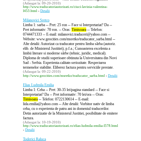
(Adaugat la: 09-20-2010)
http://www.traducatoriautorizati.ro/ciuci-lavinia-valentina-
-
l453.html
Detalii
Milanovici Sretco
Limba 1: sarba -- Pret: 25 ron -- Face si Interpretariat? Da --
Pret informativ: 70 ron. -- Oras:
Timisoara
-- Telefon:
0744471333 -- E-mail: milanovici.traduceri@yahoo.com --
Website: www.geocities.com/msretko/traducator_sarba.html --
Alte detalii: Autorizat ca traducator pentru limba sârba (autoriz.
elib. de Ministerul Justitiei); p.f.a.; Cunoasterea excelenta a
limbii literare si moderne sârbe (tehnic, juridic, medical).
Diploma de studii superioare obtinuta la Universitatea din Novi
Sad - Serbia. Experienta-calitate-seriozitate. Respectarea
termenelor stabilite. Eliberez factura pentru serviciile prestate.
(Adaugat la: 09-22-2010)
-
http://www.geocities.com/msretko/traducator_sarba.html
Detalii
Elias Ludmila Emilia
Limba 1: Ceha -- Pret: 30-35 lei/pagina standard -- Face si
Interpretariat? Da -- Pret informativ: 70 lei/ora -- Oras:
Timisoara
-- Telefon: 0722130614 -- E-mail:
lida.emilia@yahoo.com -- Alte detalii: Vorbitor nativ de limba
ceha, cu o experienta de patru ani in domeniul traducerilor.
Detin autorizatie de la Ministerul Justitiei, posibilitate de emitere
factura.
(Adaugat la: 10-19-2010)
http://www.traducatoriautorizati.ro/elias-ludmila-emilia-l578.html
-
Detalii
Toderici Raluca