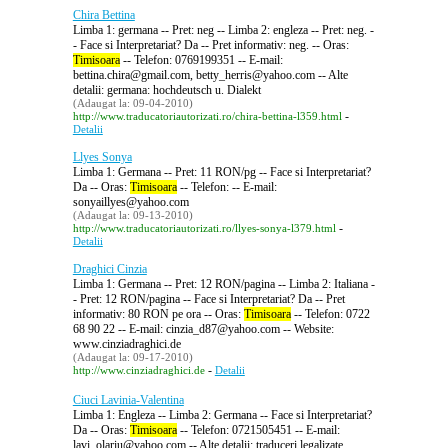
Chira Bettina
Limba 1: germana -- Pret: neg -- Limba 2: engleza -- Pret: neg. -
- Face si Interpretariat? Da -- Pret informativ: neg. -- Oras:
Timisoara
-- Telefon: 0769199351 -- E-mail:
bettina.chira@gmail.com, betty_herris@yahoo.com -- Alte
detalii: germana: hochdeutsch u. Dialekt
(Adaugat la: 09-04-2010)
-
http://www.traducatoriautorizati.ro/chira-bettina-l359.html
Detalii
Llyes Sonya
Limba 1: Germana -- Pret: 11 RON/pg -- Face si Interpretariat?
Da -- Oras:
Timisoara
-- Telefon: -- E-mail:
sonyaillyes@yahoo.com
(Adaugat la: 09-13-2010)
-
http://www.traducatoriautorizati.ro/llyes-sonya-l379.html
Detalii
Draghici Cinzia
Limba 1: Germana -- Pret: 12 RON/pagina -- Limba 2: Italiana -
- Pret: 12 RON/pagina -- Face si Interpretariat? Da -- Pret
informativ: 80 RON pe ora -- Oras:
Timisoara
-- Telefon: 0722
68 90 22 -- E-mail: cinzia_d87@yahoo.com -- Website:
www.cinziadraghici.de
(Adaugat la: 09-17-2010)
-
http://www.cinziadraghici.de
Detalii
Ciuci Lavinia-Valentina
Limba 1: Engleza -- Limba 2: Germana -- Face si Interpretariat?
Da -- Oras:
Timisoara
-- Telefon: 0721505451 -- E-mail:
lavi_olariu@yahoo.com -- Alte detalii: traduceri legalizate