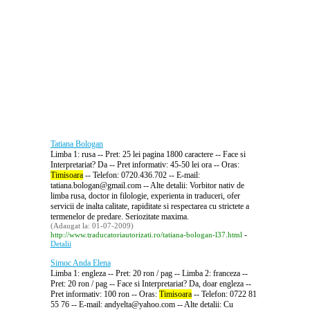
Tatiana Bologan
Limba 1: rusa -- Pret: 25 lei pagina 1800 caractere -- Face si
Interpretariat? Da -- Pret informativ: 45-50 lei ora -- Oras:
Timisoara
-- Telefon: 0720.436.702 -- E-mail:
tatiana.bologan@gmail.com -- Alte detalii: Vorbitor nativ de
limba rusa, doctor in filologie, experienta in traduceri, ofer
servicii de inalta calitate, rapiditate si respectarea cu strictete a
termenelor de predare. Seriozitate maxima.
(Adaugat la: 01-07-2009)
-
http://www.traducatoriautorizati.ro/tatiana-bologan-l37.html
Detalii
Simoc Anda Elena
Limba 1: engleza -- Pret: 20 ron / pag -- Limba 2: franceza --
Pret: 20 ron / pag -- Face si Interpretariat? Da, doar engleza --
Pret informativ: 100 ron -- Oras:
Timisoara
-- Telefon: 0722 81
55 76 -- E-mail: andyelta@yahoo.com -- Alte detalii: Cu