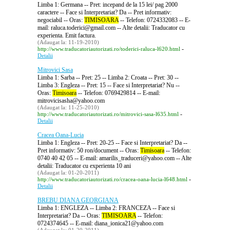
Limba 1: Germana -- Pret: incepand de la 15 lei/ pag 2000
caractere -- Face si Interpretariat? Da -- Pret informativ:
negociabil -- Oras:
TIMISOARA
-- Telefon: 0724332083 -- E-
mail: raluca.toderici@gmail.com -- Alte detalii: Traducator cu
experienta. Emit factura.
(Adaugat la: 11-19-2010)
-
http://www.traducatoriautorizati.ro/toderici-raluca-l620.html
Detalii
Mitrovici Sasa
Limba 1: Sarba -- Pret: 25 -- Limba 2: Croata -- Pret: 30 --
Limba 3: Engleza -- Pret: 15 -- Face si Interpretariat? Nu --
Oras:
Timisoara
-- Telefon: 0769429814 -- E-mail:
mitrovicisasha@yahoo.com
(Adaugat la: 11-25-2010)
-
http://www.traducatoriautorizati.ro/mitrovici-sasa-l635.html
Detalii
Cracea Oana-Lucia
Limba 1: Engleza -- Pret: 20-25 -- Face si Interpretariat? Da --
Pret informativ: 50 ron/document -- Oras:
Timisoara
-- Telefon:
0740 40 42 05 -- E-mail: amarilis_traduceri@yahoo.com -- Alte
detalii: Traducator cu experienta 10 ani
(Adaugat la: 01-20-2011)
-
http://www.traducatoriautorizati.ro/cracea-oana-lucia-l648.html
Detalii
BREBU DIANA GEORGIANA
Limba 1: ENGLEZA -- Limba 2: FRANCEZA -- Face si
Interpretariat? Da -- Oras:
TIMISOARA
-- Telefon:
0724374645 -- E-mail: diana_ionica21@yahoo.com