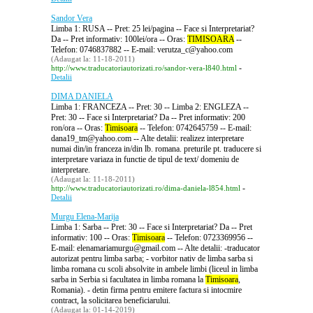
Sandor Vera
Limba 1: RUSA -- Pret: 25 lei/pagina -- Face si Interpretariat?
Da -- Pret informativ: 100lei/ora -- Oras:
TIMISOARA
--
Telefon: 0746837882 -- E-mail: verutza_c@yahoo.com
(Adaugat la: 11-18-2011)
-
http://www.traducatoriautorizati.ro/sandor-vera-l840.html
Detalii
DIMA DANIELA
Limba 1: FRANCEZA -- Pret: 30 -- Limba 2: ENGLEZA --
Pret: 30 -- Face si Interpretariat? Da -- Pret informativ: 200
ron/ora -- Oras:
Timisoara
-- Telefon: 0742645759 -- E-mail:
dana19_tm@yahoo.com -- Alte detalii: realizez interpretare
numai din/in franceza in/din lb. romana. preturile pt. traducere si
interpretare variaza in functie de tipul de text/ domeniu de
interpretare.
(Adaugat la: 11-18-2011)
-
http://www.traducatoriautorizati.ro/dima-daniela-l854.html
Detalii
Murgu Elena-Marija
Limba 1: Sarba -- Pret: 30 -- Face si Interpretariat? Da -- Pret
informativ: 100 -- Oras:
Timisoara
-- Telefon: 0723369956 --
E-mail: elenamariamurgu@gmail.com -- Alte detalii: -traducator
autorizat pentru limba sarba; - vorbitor nativ de limba sarba si
limba romana cu scoli absolvite in ambele limbi (liceul in limba
sarba in Serbia si facultatea in limba romana la
Timisoara
,
Romania). - detin firma pentru emitere factura si intocmire
contract, la solicitarea beneficiarului.
(Adaugat la: 01-14-2019)