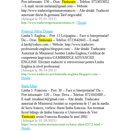
Pret informativ: 150 -- Oras:
Timisoara
-- Telefon: 0753053052
-- E-mail: nicole.melania@gmail.com -- Website:
http://www.traducerigermanaromana.ro -- Alte detalii: Traduceri
autorizate din/in lb.germana.Tarif negociabil.
(Adaugat la: 05-01-2011)
-
http://www.traducerigermanaromana.ro
Detalii
Popescu Silviu Doinas
Limba 1: Engleza -- Pret: 12 Lei/pagina -- Face si Interpretariat?
Da -- Oras:
Timisoara
-- Telefon: 0723642043 -- E-mail:
d.layd@yahoo.com -- Website: http://www.traduceri-
profesionale-engleza.blogspot.com/ -- Alte detalii: Traducator
Autorizat de Ministerul Justitiei Limba Engleza, Certificat de
competenta lingvistica CAMBRIDGE ADVANCED
ENGLISH. Efectuez traduceri si retroversiuni pentru Limba
Engleza la nivel profesional.
(Adaugat la: 06-14-2011)
-
http://www.traduceri-profesionale-engleza.blogspot.com/
Detalii
Banu Alina
Limba 1: Franceza -- Pret: 30 -- Face si Interpretariat? Da --
Pret informativ: 120 -- Oras: Deva -- Telefon: 0721041609 --
E-mail: irisalina14@gmail.com -- Alte detalii: Traducator
autorizat de Ministerul Justitiei cu experienta de 17 ani în mediu
de lucru francez, vorbesc fluent limba franceza. Am terminat
liceul bilingv de limba franceza si Universitatea de Vest
Timisoara
sectia Franceza-Româna în anul 2002.
(Adaugat la: 01-28-2021)
-
https://www.traducatoriautorizati.ro/banu-alina-l2172.html
Detalii