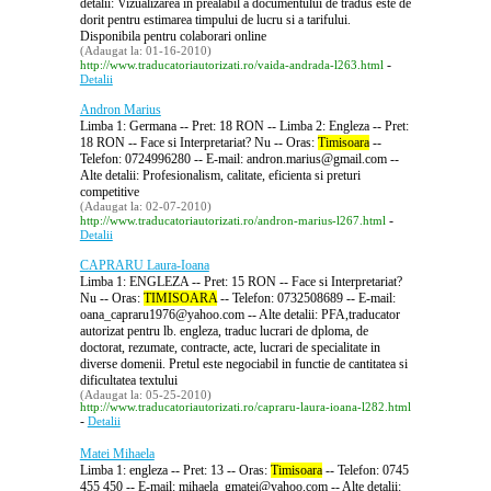
detalii: Vizualizarea in prealabil a documentului de tradus este de
dorit pentru estimarea timpului de lucru si a tarifului.
Disponibila pentru colaborari online
(Adaugat la: 01-16-2010)
-
http://www.traducatoriautorizati.ro/vaida-andrada-l263.html
Detalii
Andron Marius
Limba 1: Germana -- Pret: 18 RON -- Limba 2: Engleza -- Pret:
18 RON -- Face si Interpretariat? Nu -- Oras:
Timisoara
--
Telefon: 0724996280 -- E-mail: andron.marius@gmail.com --
Alte detalii: Profesionalism, calitate, eficienta si preturi
competitive
(Adaugat la: 02-07-2010)
-
http://www.traducatoriautorizati.ro/andron-marius-l267.html
Detalii
CAPRARU Laura-Ioana
Limba 1: ENGLEZA -- Pret: 15 RON -- Face si Interpretariat?
Nu -- Oras:
TIMISOARA
-- Telefon: 0732508689 -- E-mail:
oana_capraru1976@yahoo.com -- Alte detalii: PFA,traducator
autorizat pentru lb. engleza, traduc lucrari de dploma, de
doctorat, rezumate, contracte, acte, lucrari de specialitate in
diverse domenii. Pretul este negociabil in functie de cantitatea si
dificultatea textului
(Adaugat la: 05-25-2010)
http://www.traducatoriautorizati.ro/capraru-laura-ioana-l282.html
-
Detalii
Matei Mihaela
Limba 1: engleza -- Pret: 13 -- Oras:
Timisoara
-- Telefon: 0745
455 450 -- E-mail: mihaela_gmatei@yahoo.com -- Alte detalii: