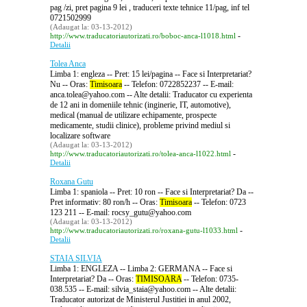
pag /zi, pret pagina 9 lei , traduceri texte tehnice 11/pag, inf tel
0721502999
(Adaugat la: 03-13-2012)
-
http://www.traducatoriautorizati.ro/boboc-anca-l1018.html
Detalii
Tolea Anca
Limba 1: engleza -- Pret: 15 lei/pagina -- Face si Interpretariat?
Nu -- Oras:
Timisoara
-- Telefon: 0722852237 -- E-mail:
anca.tolea@yahoo.com -- Alte detalii: Traducator cu experienta
de 12 ani in domeniile tehnic (inginerie, IT, automotive),
medical (manual de utilizare echipamente, prospecte
medicamente, studii clinice), probleme privind mediul si
localizare software
(Adaugat la: 03-13-2012)
-
http://www.traducatoriautorizati.ro/tolea-anca-l1022.html
Detalii
Roxana Gutu
Limba 1: spaniola -- Pret: 10 ron -- Face si Interpretariat? Da --
Pret informativ: 80 ron/h -- Oras:
Timisoara
-- Telefon: 0723
123 211 -- E-mail: rocsy_gutu@yahoo.com
(Adaugat la: 03-13-2012)
-
http://www.traducatoriautorizati.ro/roxana-gutu-l1033.html
Detalii
STAIA SILVIA
Limba 1: ENGLEZA -- Limba 2: GERMANA -- Face si
Interpretariat? Da -- Oras:
TIMISOARA
-- Telefon: 0735-
038.535 -- E-mail: silvia_staia@yahoo.com -- Alte detalii:
Traducator autorizat de Ministerul Justitiei in anul 2002,