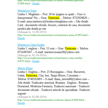
http://www.traducatoriautorizati.ro/todea-loredana-gabriela-
-
l1366.html
Detalii
Marinescu Anna
Limba 1: Maghiara -- Pret: 20 lei /pagina cu spatii -- Face si
Interpretariat? Nu -- Oras:
Timisoara
-- Telefon: 0752929820 --
E-mail: anna.marinescu@traducerimaghiara.com -- Alte detalii:
Carti , documente oficiale, brosuri, contracte de casa, documente
juridice,alte detalii pe site.
(Adaugat la: 12-06-2013)
-
http://www.traducatoriautorizati.ro/marinescu-anna-l1395.html
Detalii
Marinescu Oana Emilia
Limba 1: engleza -- Pret: 15 roni -- Oras:
Timisoara
-- Telefon:
0754303567 -- E-mail: marinescuoana26@yahoo.com
(Adaugat la: 01-29-2014)
http://www.traducatoriautorizati.ro/marinescu-oana-emilia-
-
l1431.html
Detalii
Mereu Diana
Limba 1: Engleza -- Pret: 25 Ron/pagina -- Oras: Bucuresti,
Galati,
Timisoara
, Cluj, Iasi, Targu-Mures, Constanta --
Telefon: 0740162803 -- E-mail: diana_mereu88@yahoo.com --
Alte detalii: Traducator autorizat: Romana - Engleza - Romana,
Domeniul: Medicina-Farmacie, Traduceri autorizate - Traduceri
documente oficiale - Traduceri articole de specialitate- Traduceri
urgente
(Adaugat la: 02-06-2014)
-
http://www.traducatoriautorizati.ro/mereu-diana-l1449.html
Detalii