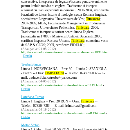
consecutiva, interpretare de legatura/hostess pentru evenimente
pentru limbile româna si engleza. Traducator si interpret
autorizat cu 8 ani experienta in domeniu; 2000-2004, absolventa
Facultatii de Litere, Istorie si Teologie, sectia Romana-Engleza,
specializare: Lingvistica, Universitatea de Vest,
Timisoara
;
2007-2009, MBA, Facultatea de Management in Productie si
Transporturi, Universitatea Politehnica,
Timisoara
; 2006,
Traducator si interpret autorizat pentru limba Engleza
(autorizatie nr.17885), Ministerul Justitiei, Bucuresti; 2006,
certificat Inspector Resurse Umane,
Timisoara
; cunostinte vaste
de SAP & CEOS; 2005, certificare FIDELIO;
(Adaugat la: 04-05-2012)
http://www.traducatoriautorizati.ro/ionescu-lidia-anca-l1098.html
-
Detalii
Treaba Bianca
Limba 1: NORVEGIANA -- Pret: 30 -- Limba 2: SPANIOLA -
- Pret: 9 -- Oras:
TIMISOARA
-- Telefon: 0745789032 -- E-
mail: traduceri.biancatreaba@yahoo.com
(Adaugat la: 04-05-2012)
-
http://www.traducatoriautorizati.ro/treaba-bianca-l1119.html
Detalii
Loredana Turcas
Limba 1: Engleza -- Pret: 20 RON -- Oras:
Timisoara
--
Telefon: 0735647384 -- E-mail: lrdnturcas@gmail.com
(Adaugat la: 04-19-2012)
-
http://www.traducatoriautorizati.ro/loredana-turcas-l1134.html
Detalii
Motec Stefan
Limba 1: Ceha -- Pret: 30-50 RON -- Face si Interpretariat? Da