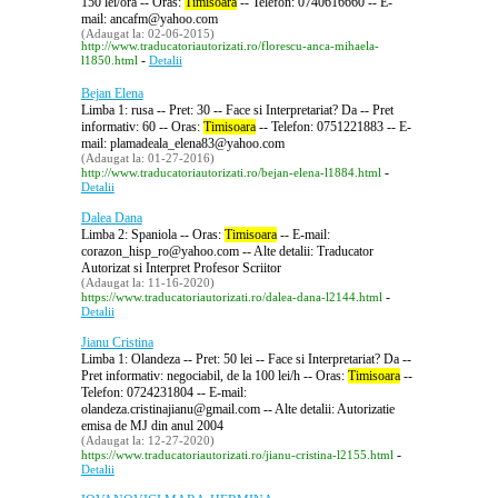
150 lei/ora -- Oras:
Timisoara
-- Telefon: 0740616660 -- E-
mail: ancafm@yahoo.com
(Adaugat la: 02-06-2015)
http://www.traducatoriautorizati.ro/florescu-anca-mihaela-
-
l1850.html
Detalii
Bejan Elena
Limba 1: rusa -- Pret: 30 -- Face si Interpretariat? Da -- Pret
informativ: 60 -- Oras:
Timisoara
-- Telefon: 0751221883 -- E-
mail: plamadeala_elena83@yahoo.com
(Adaugat la: 01-27-2016)
-
http://www.traducatoriautorizati.ro/bejan-elena-l1884.html
Detalii
Dalea Dana
Limba 2: Spaniola -- Oras:
Timisoara
-- E-mail:
corazon_hisp_ro@yahoo.com -- Alte detalii: Traducator
Autorizat si Interpret Profesor Scriitor
(Adaugat la: 11-16-2020)
-
https://www.traducatoriautorizati.ro/dalea-dana-l2144.html
Detalii
Jianu Cristina
Limba 1: Olandeza -- Pret: 50 lei -- Face si Interpretariat? Da --
Pret informativ: negociabil, de la 100 lei/h -- Oras:
Timisoara
--
Telefon: 0724231804 -- E-mail:
olandeza.cristinajianu@gmail.com -- Alte detalii: Autorizatie
emisa de MJ din anul 2004
(Adaugat la: 12-27-2020)
-
https://www.traducatoriautorizati.ro/jianu-cristina-l2155.html
Detalii