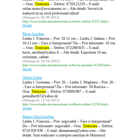
-- Oras:
Timisoara
-- Telefon: 0726121219 -- E-mail:
stefan.motec@avocatmotec.ro -- Alte detalii: Servicii de
traduceri la un nivel profesional ridicat!
(Adaugat la: 02-09-2013)
-
http://www.traducatoriautorizati.ro/motec-stefan-l1251.html
Detalii
Baciu Aurelian
Limba 1: Franceza -- Pret: 10-12 ron -- Limba 2: Italiana -- Pret:
10-12 ron -- Face si Interpretariat? Da -- Pret informativ: 45 ron
-- Oras:
Timisoara
-- Telefon: 0722885631 -- E-mail:
baciu_aurelian@yahoo.fr -- Alte detalii: Experienta 10 ani,
seriozitate, calitate.
(Adaugat la: 10-16-2012)
-
http://www.traducatoriautorizati.ro/baciu-aurelian-l1220.html
Detalii
Albert Zoltan
Limba 1: Germana -- Pret: 20 -- Limba 2: Maghiara -- Pret: 20 -
- Face si Interpretariat? Da -- Pret informativ: 50 Ron/ora --
Oras:
Timisoara
-- Telefon: 0730091987 -- E-mail:
peteralbert67@yahoo.de
(Adaugat la: 11-16-2012)
-
http://www.traducatoriautorizati.ro/albert-zoltan-l1234.html
Detalii
Manea Alina-Iozefina
Limba 1: Franceza -- Pret: negociabil -- Face si Interpretariat?
Da -- Pret informativ: negociabil -- Oras:
Timisoara
-- Telefon:
0724 930 938 -- E-mail: alinaamanea@yahoo.com -- Alte
detalii: Sunt traducator si interpret autorizat de Ministerul