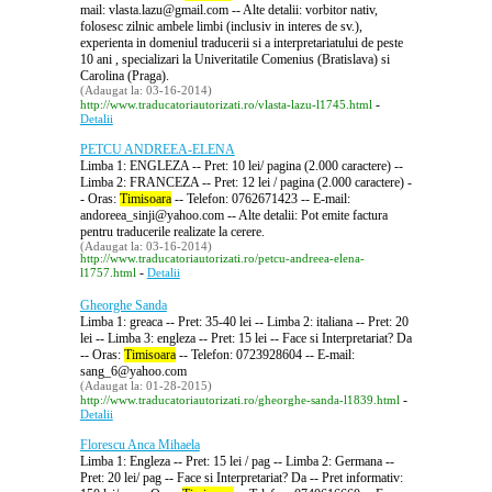
mail: vlasta.lazu@gmail.com -- Alte detalii: vorbitor nativ,
folosesc zilnic ambele limbi (inclusiv in interes de sv.),
experienta in domeniul traducerii si a interpretariatului de peste
10 ani , specializari la Univeritatile Comenius (Bratislava) si
Carolina (Praga).
(Adaugat la: 03-16-2014)
-
http://www.traducatoriautorizati.ro/vlasta-lazu-l1745.html
Detalii
PETCU ANDREEA-ELENA
Limba 1: ENGLEZA -- Pret: 10 lei/ pagina (2.000 caractere) --
Limba 2: FRANCEZA -- Pret: 12 lei / pagina (2.000 caractere) -
- Oras:
Timisoara
-- Telefon: 0762671423 -- E-mail:
andoreea_sinji@yahoo.com -- Alte detalii: Pot emite factura
pentru traducerile realizate la cerere.
(Adaugat la: 03-16-2014)
http://www.traducatoriautorizati.ro/petcu-andreea-elena-
-
l1757.html
Detalii
Gheorghe Sanda
Limba 1: greaca -- Pret: 35-40 lei -- Limba 2: italiana -- Pret: 20
lei -- Limba 3: engleza -- Pret: 15 lei -- Face si Interpretariat? Da
-- Oras:
Timisoara
-- Telefon: 0723928604 -- E-mail:
sang_6@yahoo.com
(Adaugat la: 01-28-2015)
-
http://www.traducatoriautorizati.ro/gheorghe-sanda-l1839.html
Detalii
Florescu Anca Mihaela
Limba 1: Engleza -- Pret: 15 lei / pag -- Limba 2: Germana --
Pret: 20 lei/ pag -- Face si Interpretariat? Da -- Pret informativ: