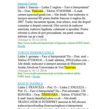
Ispasoiu Carmen
Limba 1: franceza -- Limba 2: engleza -- Face si Interpretariat?
Da -- Oras:
Timisoara
-- Telefon: 0726393840 -- E-mail:
carmen.ispasoiu@gmail.com -- Alte detalii: Sunt traducator si
interpret autorizat MJ pentru limbile franceza si engleza din
2007. Traduc documente tipizate, texte tehnice, texte din dreptul
comunitar si dreptul comercial. Ofer servicii de traducere
autorizata, traducere legalizata, colationari si apostilari. Pentru
referinte si oferte de pret personalizate, ma puteti contacta
telefonic sau pe e-mail.
(Adaugat la: 03-12-2014)
-
http://www.traducatoriautorizati.ro/ispasoiu-carmen-l1642.html
Detalii
TURLEA TEODORA ADELA
Limba 1: germana -- Face si Interpretariat? Da -- Oras: arad --
Telefon: 0755830141 -- E-mail: adelutza_1991@yahoo.com --
Alte detalii: traducator si interpret autorizat de Ministerul de
Justitie,Absolvent Universitatea de Vest
Timisoara
(Adaugat la: 03-12-2014)
http://www.traducatoriautorizati.ro/turlea-teodora-adela-
-
l1661.html
Detalii
BANCIU DANIELA
Limba 1: FRANCEZA -- Pret: 15 -- Limba 2: ENGLEZA --
Pret: 15 -- Face si Interpretariat? Da -- Pret informativ: 150
RON/ORA -- Oras:
TIMISOARA
-- Telefon: 0742645759 --
E-mail: banciu.daniella@yahoo.co.uk -- Alte detalii:
TRADUCATOR SI INTERPRET autorizat de MJ,efectuez
traduceri/proofreading (franceza/engleza) si interpretariat