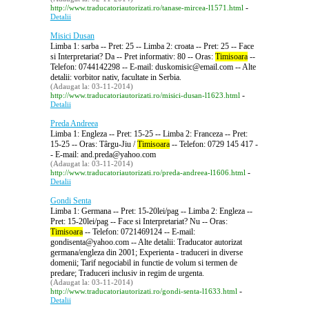
-
http://www.traducatoriautorizati.ro/tanase-mircea-l1571.html
Detalii
Misici Dusan
Limba 1: sarba -- Pret: 25 -- Limba 2: croata -- Pret: 25 -- Face
si Interpretariat? Da -- Pret informativ: 80 -- Oras:
Timisoara
--
Telefon: 0744142298 -- E-mail: duskomisic@email.com -- Alte
detalii: vorbitor nativ, facultate in Serbia.
(Adaugat la: 03-11-2014)
-
http://www.traducatoriautorizati.ro/misici-dusan-l1623.html
Detalii
Preda Andreea
Limba 1: Engleza -- Pret: 15-25 -- Limba 2: Franceza -- Pret:
15-25 -- Oras: Târgu-Jiu /
Timisoara
-- Telefon: 0729 145 417 -
- E-mail: and.preda@yahoo.com
(Adaugat la: 03-11-2014)
-
http://www.traducatoriautorizati.ro/preda-andreea-l1606.html
Detalii
Gondi Senta
Limba 1: Germana -- Pret: 15-20lei/pag -- Limba 2: Engleza --
Pret: 15-20lei/pag -- Face si Interpretariat? Nu -- Oras:
Timisoara
-- Telefon: 0721469124 -- E-mail:
gondisenta@yahoo.com -- Alte detalii: Traducator autorizat
germana/engleza din 2001; Experienta - traduceri in diverse
domenii; Tarif negociabil in functie de volum si termen de
predare; Traduceri inclusiv in regim de urgenta.
(Adaugat la: 03-11-2014)
-
http://www.traducatoriautorizati.ro/gondi-senta-l1633.html
Detalii