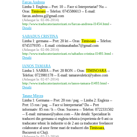
Farcas Andreea
Limba 1: Engleza -- Pret: 10 -- Face si Interpretariat? Nu --
Oras:
Timisoara
-- Telefon: 0745586613 -- E-mail:
farcas.andreea.g@gmail.com
(Adaugat la: 02-06-2014)
-
http://www.traducatoriautorizati.ro/farcas-andreea-l1454.html
Detalii
SABADUS CRISTINA
Limba 1: germana -- Pret: 20 lei -- Oras:
Timisoara
-- Telefon:
0745379195 -- E-mail: cristinasabadus7@gmail.com
(Adaugat la: 02-06-2014)
-
http://www.traducatoriautorizati.ro/sabadus-cristina-l1481.html
Detalii
IANOS TAMARA
Limba 1: SARBA -- Pret: 20 RON -- Oras:
TIMISOARA
--
Telefon: 0723981178 -- E-mail: tamaravuletici@yahoo.com
(Adaugat la: 02-07-2014)
-
http://www.traducatoriautorizati.ro/ianos-tamara-l1493.html
Detalii
Tanase Mircea
Limba 1: Germana -- Pret: 20 ron / pag. -- Limba 2: Engleza --
Pret: 15 ron / pag. -- Face si Interpretariat? Da -- Pret
informativ: 85 ron / h -- Oras: Suceava -- Telefon: 0722331502
-- E-mail: mirtanase@yahoo.com -- Alte detalii: Specializat în
traduceri din germana si engleza tehnica (experienta de 6 ani ca
traducator tehnic în industrie si de 2 ani ca traducator freelancer
colaborator al unor firme mari de traduceri din
Timisoara
,
Bucuresti si Cluj).
(Adaugat la: 02-11-2014)