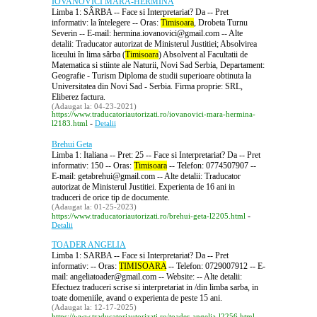
IOVANOVICI MARA-HERMINA
Limba 1: SÂRBA -- Face si Interpretariat? Da -- Pret
informativ: la întelegere -- Oras:
Timisoara
, Drobeta Turnu
Severin -- E-mail: hermina.iovanovici@gmail.com -- Alte
detalii: Traducator autorizat de Ministerul Justitiei; Absolvirea
liceului în lima sârba (
Timisoara
) Absolvent al Facultatii de
Matematica si stiinte ale Naturii, Novi Sad Serbia, Departament:
Geografie - Turism Diploma de studii superioare obtinuta la
Universitatea din Novi Sad - Serbia. Firma proprie: SRL,
Eliberez factura.
(Adaugat la: 04-23-2021)
https://www.traducatoriautorizati.ro/iovanovici-mara-hermina-
-
l2183.html
Detalii
Brehui Geta
Limba 1: Italiana -- Pret: 25 -- Face si Interpretariat? Da -- Pret
informativ: 150 -- Oras:
Timisoara
-- Telefon: 0774507907 --
E-mail: getabrehui@gmail.com -- Alte detalii: Traducator
autorizat de Ministerul Justitiei. Experienta de 16 ani in
traduceri de orice tip de documente.
(Adaugat la: 01-25-2023)
-
https://www.traducatoriautorizati.ro/brehui-geta-l2205.html
Detalii
TOADER ANGELIA
Limba 1: SARBA -- Face si Interpretariat? Da -- Pret
informativ: -- Oras:
TIMISOARA
-- Telefon: 0729007912 -- E-
mail: angeliatoader@gmail.com -- Website: -- Alte detalii:
Efectuez traduceri scrise si interpretariat in /din limba sarba, in
toate domeniile, avand o experienta de peste 15 ani.
(Adaugat la: 12-17-2025)
-
https://www.traducatoriautorizati.ro/toader-angelia-l2256.html