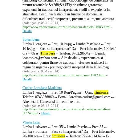
(franceza)-consecutiv, simultan, chouchotage, de conferinta- la
preturi rezonabile &#268;&#153;i de calitate garantata;
experienta in traduceri si interpretariat, studii si experienta in
strainatate. Costul va fi stabilit in functie de domeniu si
dificultatea traducerii/interpretarii, precum si a urgentei acestora.
(Adaugat la: 03-12-2014)
-
http://www.traducatoriautorizati.ro/banciu-daniela-l1683.html
Detalii
Solea Ioana
Limba 1: engleza -- Pret: 10 lei/pg -- Limba 2: italiana -- Pret:
10 lei/pg -- Face si Interpretariat? Da -- Pret informativ: 100 lei /
ora -- Oras:
Timisoara
-- Telefon: 0762286042 -- E-mail:
ioanasolea@yahoo.com -- Alte detalii: - experienta ca si
colaborator pentru firme de traduceri - efectuez traduceri in
regim de urgenta - pret negociabil incepand de la 10 lei /pag
(Adaugat la: 03-12-2014)
-
http://www.traducatoriautorizati.ro/solea-ioana-l1702.html
Detalii
Codrut Loredana Madalina
Limba 1: engleza -- Pret: 10 Ron/Pagina -- Oras:
Timisoara
--
Telefon: 0748856869 -- E-mail: loredana.codrut@gmail.com --
Alte detalii: General si domeniul tehnic.
(Adaugat la: 03-16-2014)
http://www.traducatoriautorizati.ro/codrut-loredana-madalina-
-
l1724.html
Detalii
Vlasta Lazu
Limba 1: slovaca -- Pret: 35 -- Limba 2: ceha -- Pret: 35 --
Limba 3: romana -- Face si Interpretariat? Da -- Pret informativ:
70-100 ora -- Oras:
timisoara
-- Telefon: 722-40.14.62 -- E-