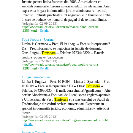
Justitiei pentru limba franceza din 2003. Am colaborat cu
societati comerciale, birouri notariale, edituri si televiziuni. Am o
experienta bogata in domeniile: juridic-administrativ, medical,
umanist. Preturile practicate sunt negociabile in functie de limba
in care se traduce, de numarul de pagini si de termenul limita.
(Adaugat la: 02-09-2013)
http://www.traducatoriautorizati.ro/manea-alina-iozefina-
-
l1259.html
Detalii
Popa Teodora - Corina
Limba 1: Germana -- Pret: 15 lei / pag. -- Face si Interpretariat?
Da -- Pret informativ: se negociaza in functie de domeniu --
Oras: Lugoj -
Timisoara
-- Telefon: 0723442820 -- E-mail:
teodora_popa27@yahoo.com
(Adaugat la: 02-10-2013)
http://www.traducatoriautorizati.ro/popa-teodora-corina-
-
l1280.html
Detalii
Lungu Cora-Simina
Limba 1: Engleza -- Pret: 10 RON -- Limba 2: Spaniola -- Pret:
10 RON -- Face si Interpretariat? Da -- Oras:
Timisoara
--
Telefon: 0743995035 -- E-mail: cora.simina@gmail.com -- Alte
detalii: Absolventa a Facultatii de Litere, sectia engleza-spaniola
a Universitatii de Vest,
Timisoara
si a masteratului de Studii de
Traductologie din cadrul aceleasi universitati. Experienta in
speicial in domeniile juridic, economic, administrativ, artistic si
literar.
(Adaugat la: 03-25-2013)
http://www.traducatoriautorizati.ro/lungu-cora-simina-l1295.html
-
Detalii
Iordache Carmen