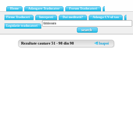
Home
Adaugare Traducator
Forum Traducatori
Firme Traduceri
Interpreti
Dai meditatii?
Adauga CV-ul tau
Legislatie traducatori
Rezultate cautare 51 - 98 din 98
Inapoi