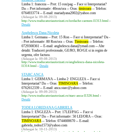
Limba 1: franceza -- Pret: 15 ron/pag -- Face si Interpretariat?
Da -- Pret informativ: 40ron/ora -- Oras:
timisoara
-- Telefon:
0764933774 -- E-mail: mariadyana2002@yahoo.com
(Adaugat la: 09-08-2013)
-
http://www.traducatoriautorizati.ro/iordache-carmen-l1313.html
Detalii
Anghelescu Dana-Nicoleta
Limba 1: Germana -- Pret: 15 Ron -- Face si Interpretariat? Da -
- Pret informativ: 80 Ron/ora -- Oras:
Timisoara
-- Telefon:
0729308361 -- E-mail: anghelescu.dana@ymail.com -- Alte
detalii: Traduceri profesionale, GE/RO, RO/GE si in regim de
urgenta, ofer factura.
(Adaugat la: 09-08-2013)
http://www.traducatoriautorizati.ro/anghelescu-dana-nicoleta-
-
l1314.html
Detalii
STARC ANCA
Limba 1: GERMANA -- Limba 2: ENGLEZA -- Face si
Interpretariat? Da -- Oras:
TIMISOARA
-- Telefon:
0762612339 -- E-mail: anca.starc@yahoo.com
(Adaugat la: 09-09-2013)
-
http://www.traducatoriautorizati.ro/starc-anca-l1326.html
Detalii
TODEA LOREDANA GABRIELA
Limba 1: ENGLEZA -- Pret: 17LEI/PAG -- Face si
Interpretariat? Da -- Pret informativ: 50 LEI/ORA -- Oras:
TIMISOARA
-- Telefon: 0744600670 -- E-mail:
gabriela_todea1573@yahoo.com
(Adaugat la: 10-11-2013)