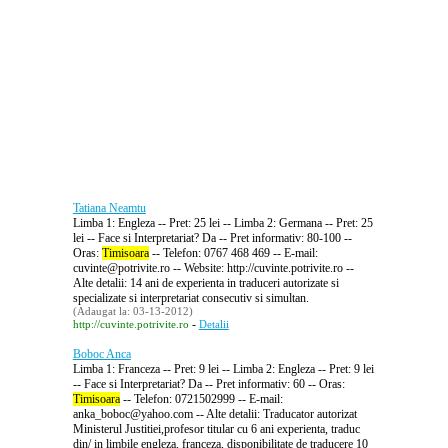
Tatiana Neamtu
Limba 1: Engleza -- Pret: 25 lei -- Limba 2: Germana -- Pret: 25
lei -- Face si Interpretariat? Da -- Pret informativ: 80-100 --
Oras:
Timisoara
-- Telefon: 0767 468 469 -- E-mail:
cuvinte@potrivite.ro -- Website: http://cuvinte.potrivite.ro --
Alte detalii: 14 ani de experienta in traduceri autorizate si
specializate si interpretariat consecutiv si simultan.
(Adaugat la: 03-13-2012)
-
http://cuvinte.potrivite.ro
Detalii
Boboc Anca
Limba 1: Franceza -- Pret: 9 lei -- Limba 2: Engleza -- Pret: 9 lei
-- Face si Interpretariat? Da -- Pret informativ: 60 -- Oras:
Timisoara
-- Telefon: 0721502999 -- E-mail:
anka_boboc@yahoo.com -- Alte detalii: Traducator autorizat
Ministerul Justitiei,profesor titular cu 6 ani experienta, traduc
din/ in limbile engleza, franceza, disponibilitate de traducere 10