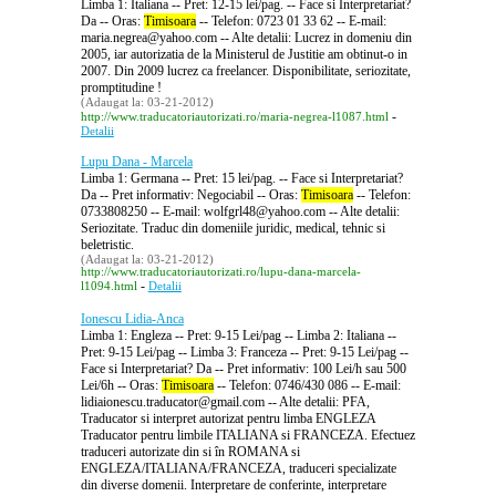
Limba 1: Italiana -- Pret: 12-15 lei/pag. -- Face si Interpretariat?
Da -- Oras:
Timisoara
-- Telefon: 0723 01 33 62 -- E-mail:
maria.negrea@yahoo.com -- Alte detalii: Lucrez in domeniu din
2005, iar autorizatia de la Ministerul de Justitie am obtinut-o in
2007. Din 2009 lucrez ca freelancer. Disponibilitate, seriozitate,
promptitudine !
(Adaugat la: 03-21-2012)
-
http://www.traducatoriautorizati.ro/maria-negrea-l1087.html
Detalii
Lupu Dana - Marcela
Limba 1: Germana -- Pret: 15 lei/pag. -- Face si Interpretariat?
Da -- Pret informativ: Negociabil -- Oras:
Timisoara
-- Telefon:
0733808250 -- E-mail: wolfgrl48@yahoo.com -- Alte detalii:
Seriozitate. Traduc din domeniile juridic, medical, tehnic si
beletristic.
(Adaugat la: 03-21-2012)
http://www.traducatoriautorizati.ro/lupu-dana-marcela-
-
l1094.html
Detalii
Ionescu Lidia-Anca
Limba 1: Engleza -- Pret: 9-15 Lei/pag -- Limba 2: Italiana --
Pret: 9-15 Lei/pag -- Limba 3: Franceza -- Pret: 9-15 Lei/pag --
Face si Interpretariat? Da -- Pret informativ: 100 Lei/h sau 500
Lei/6h -- Oras:
Timisoara
-- Telefon: 0746/430 086 -- E-mail:
lidiaionescu.traducator@gmail.com -- Alte detalii: PFA,
Traducator si interpret autorizat pentru limba ENGLEZA
Traducator pentru limbile ITALIANA si FRANCEZA. Efectuez
traduceri autorizate din si în ROMANA si
ENGLEZA/ITALIANA/FRANCEZA, traduceri specializate
din diverse domenii. Interpretare de conferinte, interpretare