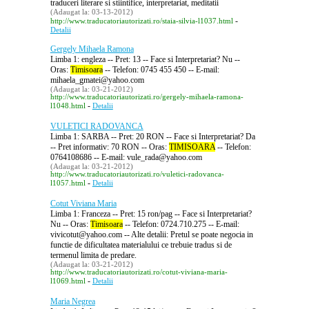
traduceri literare si stiintifice, interpretariat, meditatii
(Adaugat la: 03-13-2012)
-
http://www.traducatoriautorizati.ro/staia-silvia-l1037.html
Detalii
Gergely Mihaela Ramona
Limba 1: engleza -- Pret: 13 -- Face si Interpretariat? Nu --
Oras:
Timisoara
-- Telefon: 0745 455 450 -- E-mail:
mihaela_gmatei@yahoo.com
(Adaugat la: 03-21-2012)
http://www.traducatoriautorizati.ro/gergely-mihaela-ramona-
-
l1048.html
Detalii
VULETICI RADOVANCA
Limba 1: SARBA -- Pret: 20 RON -- Face si Interpretariat? Da
-- Pret informativ: 70 RON -- Oras:
TIMISOARA
-- Telefon:
0764108686 -- E-mail: vule_rada@yahoo.com
(Adaugat la: 03-21-2012)
http://www.traducatoriautorizati.ro/vuletici-radovanca-
-
l1057.html
Detalii
Cotut Viviana Maria
Limba 1: Franceza -- Pret: 15 ron/pag -- Face si Interpretariat?
Nu -- Oras:
Timisoara
-- Telefon: 0724.710.275 -- E-mail:
vivicotut@yahoo.com -- Alte detalii: Pretul se poate negocia in
functie de dificultatea materialului ce trebuie tradus si de
termenul limita de predare.
(Adaugat la: 03-21-2012)
http://www.traducatoriautorizati.ro/cotut-viviana-maria-
-
l1069.html
Detalii
Maria Negrea