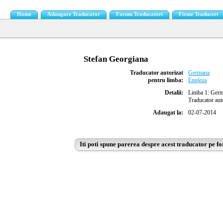
Home
Adaugare Traducator
Forum Traducatori
Firme Traduceri
Stefan Georgiana
Traducator autorizat
Germana
pentru limba:
Engleza
Detalii:
Limba 1: Germa
Traducator auto
Adaugat la:
02-07-2014
Iti poti spune parerea despre acest traducator pe f