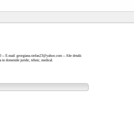
 -- E-mail: georgiana.stefan23@yahoo.com -- Alte detalii:
a in domeniile juridic, tehnic, medical.