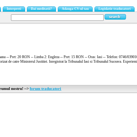
Interpreti
Dai meditatii?
Adauga CV-ul tau
Legislatie traducatori
na -- Pret: 20 RON -- Limba 2: Engleza -- Pret: 15 RON -- Oras: Iasi -- Telefon: 0746/039010
rizat de catre Ministerul Justitiei. Inregistrat la Tribunalul Iasi si Tribunalul Suceava. Experient
orumul nostru! -->
forum traducatori