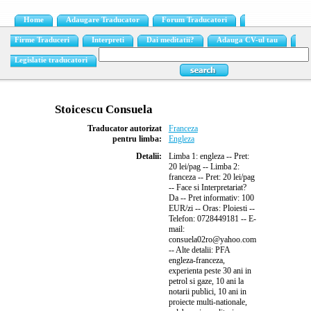
Home
Adaugare Traducator
Forum Traducatori
Firme Traduceri
Interpreti
Dai meditatii?
Adauga CV-ul tau
Legislatie traducatori
Stoicescu Consuela
Traducator autorizat
Franceza
pentru limba:
Engleza
Detalii:
Limba 1: engleza -- Pret:
20 lei/pag -- Limba 2:
franceza -- Pret: 20 lei/pag
-- Face si Interpretariat?
Da -- Pret informativ: 100
EUR/zi -- Oras: Ploiesti --
Telefon: 0728449181 -- E-
mail:
consuela02ro@yahoo.com
-- Alte detalii: PFA
engleza-franceza,
experienta peste 30 ani in
petrol si gaze, 10 ani la
notarii publici, 10 ani in
proiecte multi-nationale,