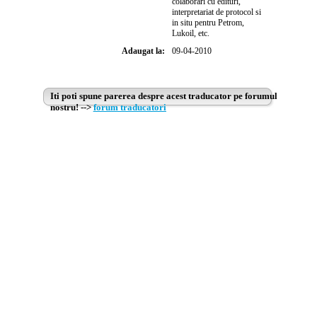
colaborari cu edituri,
interpretariat de protocol si
in situ pentru Petrom,
Lukoil, etc.
Adaugat la:
09-04-2010
Iti poti spune parerea despre acest traducator pe forumul
nostru! -->
forum traducatori