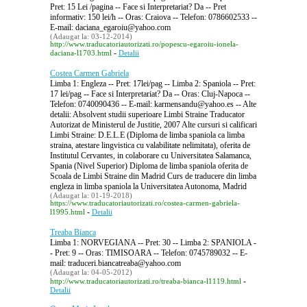
Pret: 15 Lei /pagina -- Face si Interpretariat? Da -- Pret
informativ: 150 lei/h -- Oras: Craiova -- Telefon: 0786602533 --
E-mail: daciana_egaroiu@yahoo.com
(Adaugat la: 03-12-2014)
http://www.traducatoriautorizati.ro/popescu-egaroiu-ionela-
-
daciana-l1703.html
Detalii
Costea Carmen Gabriela
Limba 1: Engleza -- Pret: 17lei/pag -- Limba 2: Spaniola -- Pret:
17 lei/pag -- Face si Interpretariat? Da -- Oras: Cluj-Napoca --
Telefon: 0740090436 -- E-mail: karmensandu@yahoo.es -- Alte
detalii: Absolvent studii superioare Limbi Straine Traducator
Autorizat de Ministerul de Justitie, 2007 Alte cursuri si calificari
Limbi Straine: D.E.L.E (Diploma de limba spaniola ca limba
straina, atestare lingvistica cu valabilitate nelimitata), oferita de
Institutul Cervantes, in colaborare cu Universitatea Salamanca,
Spania (Nivel Superior) Diploma de limba spaniola oferita de
Scoala de Limbi Straine din Madrid Curs de traducere din limba
engleza in limba spaniola la Universitatea Autonoma, Madrid
(Adaugat la: 01-19-2018)
https://www.traducatoriautorizati.ro/costea-carmen-gabriela-
-
l1995.html
Detalii
Treaba Bianca
Limba 1: NORVEGIANA -- Pret: 30 -- Limba 2: SPANIOLA -
- Pret: 9 -- Oras: TIMISOARA -- Telefon: 0745789032 -- E-
mail: traduceri.biancatreaba@yahoo.com
(Adaugat la: 04-05-2012)
-
http://www.traducatoriautorizati.ro/treaba-bianca-l1119.html
Detalii