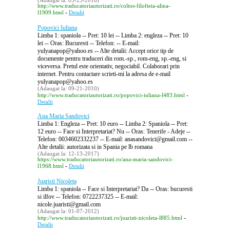
(Adaugat la: 03-23-2016)
http://www.traducatoriautorizati.ro/coltos-filofteia-alina-
-
l1909.html
Detalii
Popovici Iuliana
Limba 1: spaniola -- Pret: 10 lei -- Limba 2: engleza -- Pret: 10
lei -- Oras: Bucuresti -- Telefon: -- E-mail:
yulyanapop@yahoo.es -- Alte detalii: Accept orice tip de
documente pentru traduceri din rom.-sp., rom-eng, sp.-eng, si
viceversa. Pretul este orientativ, negociabil. Colaborari prin
internet. Pentru contactare scrieti-mi la adresa de e-mail
yulyanapop@yahoo.es
(Adaugat la: 09-21-2010)
-
http://www.traducatoriautorizati.ro/popovici-iuliana-l483.html
Detalii
Ana Maria Sandovici
Limba 1: Engleza -- Pret: 10 euro -- Limba 2: Spaniola -- Pret:
12 euro -- Face si Interpretariat? Nu -- Oras: Tenerife - Adeje --
Telefon: 0034602332237 -- E-mail: anasandovici@gmail.com --
Alte detalii: autorizata si in Spania pe lb romana
(Adaugat la: 12-13-2017)
https://www.traducatoriautorizati.ro/ana-maria-sandovici-
-
l1968.html
Detalii
Juaristi Nicoleta
Limba 1: spaniola -- Face si Interpretariat? Da -- Oras: bucuresti
si ilfov -- Telefon: 0722237325 -- E-mail:
nicole.juaristi@gmail.com
(Adaugat la: 01-07-2012)
-
http://www.traducatoriautorizati.ro/juaristi-nicoleta-l885.html
Detalii