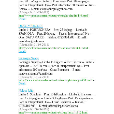
Pret: 20 ron/pag -- Limba 3: Franceza -- Pret: 20 ron/pag --
Face si Interpretariat? Da -- Pret informativ: 60 ron/ora -- Oras:
Brasov -- E-mail: claudiahurghi@yahoo.com
(Adaugat la: 01-09-2009)
-
http://www.traducatoriautorizati.ro/hurghi-claudia-l48.html
Detalii
DEAC MARCELA
Limba 1: PORTUGHEZA -- Pret: 25 lei/pag. -- Limba 2:
SPANIOLA -- Pret: 20 lei/pag -- Face si Interpretariat? Nu --
Oras: SATU MARE -- Telefon: 0723.984.983 -- E-mail:
marcideac@yahoo.es
(Adaugat la: 01-10-2011)
-
http://www.traducatoriautorizati.ro/deac-marcela-l641.html
Detalii
Samargiu Nancy
Samargiu Nancy -- Limba 1: Engleza -- Pret: 30 ron -- Limba 2:
Spaniola -- Pret: 39 ron -- Face si Interpretariat? Da -- Pret
informativ: 200 ron/ora -- Oras: Bucuresti -- E-mail:
nancy.samargiu@gmail.com
(Adaugat la: 01-25-2011)
-
https://www.traducatoriautorizati.ro/samargiu-nancy-l658.html
Detalii
Naluca Iulia
Limba 1: Spaniola -- Pret: 15 lei/pagina -- Limba 2: Franceza --
Pret: 15 lei/pagina -- Limba 3: Engleza -- Pret: 15 lei/pagina --
Face si Interpretariat? Da -- Oras: Bucuresti -- Telefon:
0725.560.563 -- E-mail: office@legal-translate.ro
(Adaugat la: 03-23-2016)
-
http://www.traducatoriautorizati.ro/naluca-iulia-l1912.html