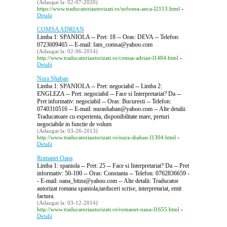
(Adaugat la: 02-07-2020)
-
https://www.traducatoriautorizati.ro/sofonea-anca-l2113.html
Detalii
COMSA ADRIAN
Limba 1: SPANIOLA -- Pret: 18 -- Oras: DEVA -- Telefon:
0723609465 -- E-mail: fam_comsa@yahoo.com
(Adaugat la: 02-06-2014)
-
http://www.traducatoriautorizati.ro/comsa-adrian-l1484.html
Detalii
Nura Shaban
Limba 1: SPANIOLA -- Pret: negociabil -- Limba 2:
ENGLEZA -- Pret: negociabil -- Face si Interpretariat? Da --
Pret informativ: negociabil -- Oras: Bucuresti -- Telefon:
0740310516 -- E-mail: nurashaban@yahoo.com -- Alte detalii:
Traducatoare cu experienta, disponibilitate mare, preturi
negociabile in functie de volum
(Adaugat la: 03-26-2013)
-
http://www.traducatoriautorizati.ro/nura-shaban-l1304.html
Detalii
Romanet Oana
Limba 1: spaniola -- Pret: 25 -- Face si Interpretariat? Da -- Pret
informativ: 50-100 -- Oras: Constanta -- Telefon: 0762836659 -
- E-mail: oana_bitzu@yahoo.com -- Alte detalii: Traducator
autorizat romana spaniola,tarduceri scrise, interpretariat, emit
factura.
(Adaugat la: 03-12-2014)
-
http://www.traducatoriautorizati.ro/romanet-oana-l1655.html
Detalii