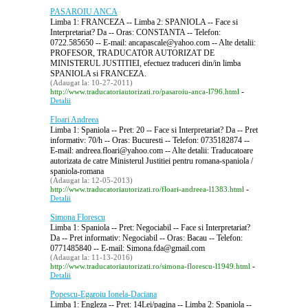
PASAROIU ANCA
Limba 1: FRANCEZA -- Limba 2: SPANIOLA -- Face si
Interpretariat? Da -- Oras: CONSTANTA -- Telefon:
0722.585650 -- E-mail: ancapascale@yahoo.com -- Alte detalii:
PROFESOR, TRADUCATOR AUTORIZAT DE
MINISTERUL JUSTITIEI, efectuez traduceri din/in limba
SPANIOLA si FRANCEZA.
(Adaugat la: 10-27-2011)
-
http://www.traducatoriautorizati.ro/pasaroiu-anca-l796.html
Detalii
Floari Andreea
Limba 1: Spaniola -- Pret: 20 -- Face si Interpretariat? Da -- Pret
informativ: 70/h -- Oras: Bucuresti -- Telefon: 0735182874 --
E-mail: andreea.floari@yahoo.com -- Alte detalii: Traducatoare
autorizata de catre Ministerul Justitiei pentru romana-spaniola /
spaniola-romana
(Adaugat la: 12-05-2013)
-
http://www.traducatoriautorizati.ro/floari-andreea-l1383.html
Detalii
Simona Florescu
Limba 1: Spaniola -- Pret: Negociabil -- Face si Interpretariat?
Da -- Pret informativ: Negociabil -- Oras: Bacau -- Telefon:
0771485840 -- E-mail: Simona.fda@gmail.com
(Adaugat la: 11-13-2016)
-
http://www.traducatoriautorizati.ro/simona-florescu-l1949.html
Detalii
Popescu-Egaroiu Ionela-Daciana
Limba 1: Engleza -- Pret: 14Lei/pagina -- Limba 2: Spaniola --