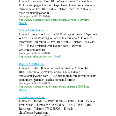
Limba 1: franceza -- Pret: 10 ron/pag -- Limba 2: spaniola --
Pret: 12 ron/pag -- Face si Interpretariat? Da -- Pret informativ:
50ron/ora -- Oras: Bucuresti -- Telefon: 0726 371 780 -- E-
mail: ivoniade@yahoo.fr
(Adaugat la: 07-13-2010)
-
http://www.traducatoriautorizati.ro/puscas-ivona-l309.html
Detalii
Ciucur Maria Letitia
Limba 1: Engleza -- Pret: 15 - 18 Ron/ pag -- Limba 2: Spaniola
-- Pret: 15 - 18 Ron/ pag -- Face si Interpretariat? Da -- Pret
informativ: 150 ron/ h -- Oras: Bucuresti -- Telefon: 0744 785
071 -- E-mail: mlctraduceri@yahoo.com -- Website:
www.mlctraduceri.ro
(Adaugat la: 07-13-2010)
-
http://www.mlctraduceri.ro
Detalii
RADU MARIANA
Limba 1: SPANIOLA -- Face si Interpretariat? Da -- Oras:
BUCURESTI -- Telefon: 0742 849 412 -- E-mail:
miuta.radu@yahoo.com -- Alte detalii: traducere literatura, texte
economice, generale - exclus domeniul juridic
(Adaugat la: 02-15-2012)
-
http://www.traducatoriautorizati.ro/radu-mariana-l980.html
Detalii
Coltos Filofteia Alina
Limba 1: ROMANA -- Pret: 20 ron -- Limba 2: ENGLEZA --
Pret: 20 ron -- Limba 3: SPANIOLA -- Pret: 20 ron -- Oras:
Bucuresti -- Telefon: 0731288328 -- E-mail:
alinafiloteia@gmail.com