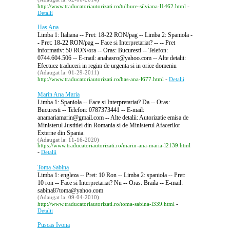
-
http://www.traducatoriautorizati.ro/tulbure-silviana-l1462.html
Detalii
Has Ana
Limba 1: Italiana -- Pret: 18-22 RON/pag -- Limba 2: Spaniola -
- Pret: 18-22 RON/pag -- Face si Interpretariat? -- -- Pret
informativ: 50 RON/ora -- Oras: Bucuresti -- Telefon:
0744.604.506 -- E-mail: anahasro@yahoo.com -- Alte detalii:
Efectuez traduceri in regim de urgenta si in orice domeniu
(Adaugat la: 01-29-2011)
-
http://www.traducatoriautorizati.ro/has-ana-l677.html
Detalii
Marin Ana Maria
Limba 1: Spaniola -- Face si Interpretariat? Da -- Oras:
Bucuresti -- Telefon: 0787373441 -- E-mail:
anamariamarin@gmail.com -- Alte detalii: Autorizatie emisa de
Ministerul Justitiei din Romania si de Ministerul Afacerilor
Externe din Spania.
(Adaugat la: 11-16-2020)
https://www.traducatoriautorizati.ro/marin-ana-maria-l2139.html
-
Detalii
Toma Sabina
Limba 1: engleza -- Pret: 10 Ron -- Limba 2: spaniola -- Pret:
10 ron -- Face si Interpretariat? Nu -- Oras: Braila -- E-mail:
sabina87toma@yahoo.com
(Adaugat la: 09-04-2010)
-
http://www.traducatoriautorizati.ro/toma-sabina-l339.html
Detalii
Puscas Ivona