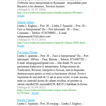
J\'effectue aussi interpretariat en Roumanie - disponibilite pour
Bucarest et les alentours. Services factures.
(Adaugat la: 01-07-2009)
-
http://www.traducatoriautorizati.ro/badea-andreea-l40.html
Detalii
Manole Iuliana
Limba 1: Engleza -- Pret: 20 -- Limba 2: Spaniola -- Pret: 20 --
Face si Interpretariat? Da -- Pret informativ: 50 -- Oras:
Constanta -- Telefon: 0726708892 -- E-mail:
iulianamanole31@yahoo.com
(Adaugat la: 03-11-2014)
-
http://www.traducatoriautorizati.ro/manole-iuliana-l1602.html
Detalii
Pop Ioana Florina
Limba 1: spaniola -- Pret: 20 -- Face si Interpretariat? Da -- Pret
informativ: 100/ora -- Oras: Bistrita -- Telefon: 0754387702 --
E-mail: infopopgrau@gmail.com -- Alte detalii: Pe noi ne
pasioneaza traducerea si interpretarea. Echipa noastra de
Traducatori, Revizori, Interpreti si Avocati, sunt la dispozitia
dumneavoastra pentru ca totul sa functioneze eficient. Avem o
experienta de mai mult de 11 ani in acest sector, si toate acestea,
unite cu controlul nostru de calitate excelent, ne permite sa
oferim vitez&#259; maxim&#259; &#537;i fiabilitate în livrare.
(Adaugat la: 02-09-2021)
https://www.traducatoriautorizati.ro/pop-ioana-florina-
-
l2176.html
Detalii
Hurghi Claudia
Limba 1: Spaniola-- Pret: 20 ron/pag -- Limba 2: Engleza --