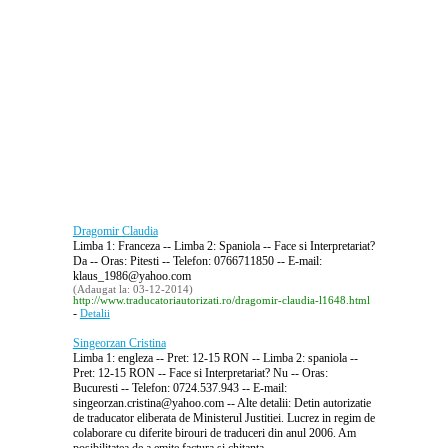
Dragomir Claudia
Limba 1: Franceza -- Limba 2: Spaniola -- Face si Interpretariat?
Da -- Oras: Pitesti -- Telefon: 0766711850 -- E-mail:
klaus_1986@yahoo.com
(Adaugat la: 03-12-2014)
http://www.traducatoriautorizati.ro/dragomir-claudia-l1648.html
-
Detalii
Singeorzan Cristina
Limba 1: engleza -- Pret: 12-15 RON -- Limba 2: spaniola --
Pret: 12-15 RON -- Face si Interpretariat? Nu -- Oras:
Bucuresti -- Telefon: 0724.537.943 -- E-mail:
singeorzan.cristina@yahoo.com -- Alte detalii: Detin autorizatie
de traducator eliberata de Ministerul Justitiei. Lucrez in regim de
colaborare cu diferite birouri de traduceri din anul 2006. Am