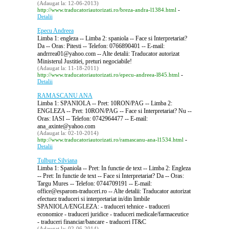
(Adaugat la: 12-06-2013)
-
http://www.traducatoriautorizati.ro/breza-andra-l1384.html
Detalii
Epecu Andreea
Limba 1: engleza -- Limba 2: spaniola -- Face si Interpretariat?
Da -- Oras: Pitesti -- Telefon: 0766890401 -- E-mail:
andrrrea01@yahoo.com -- Alte detalii: Traducator autorizat
Ministerul Justitiei, preturi negociabile!
(Adaugat la: 11-18-2011)
-
http://www.traducatoriautorizati.ro/epecu-andreea-l845.html
Detalii
RAMASCANU ANA
Limba 1: SPANIOLA -- Pret: 10RON/PAG -- Limba 2:
ENGLEZA -- Pret: 10RON/PAG -- Face si Interpretariat? Nu --
Oras: IASI -- Telefon: 0742964477 -- E-mail:
ana_axinte@yahoo.com
(Adaugat la: 02-10-2014)
-
http://www.traducatoriautorizati.ro/ramascanu-ana-l1534.html
Detalii
Tulbure Silviana
Limba 1: Spaniola -- Pret: In functie de text -- Limba 2: Engleza
-- Pret: In functie de text -- Face si Interpretariat? Da -- Oras:
Targu Mures -- Telefon: 0744709191 -- E-mail:
office@esparom-traduceri.ro -- Alte detalii: Traducator autorizat
efectuez traduceri si interpretariat in/din limbile
SPANIOLA/ENGLEZA: - traduceri tehnice - traduceri
economice - traduceri juridice - traduceri medicale/farmaceutice
- traduceri financiar/bancare - traduceri IT&C
(Adaugat la: 02-06-2014)