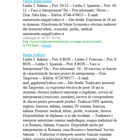
Oarga Maria Ionela
Limba 1: Italiana -- Pret: 10-12 -- Limba 2: Spaniola -- Pret: 10-
12 -- Face si Interpretariat? Da -- Pret informativ: 50/ora --
Oras: Alba Iulia -- Telefon: 0740-476653 -- E-mail:
mariaionela.oarga@yahoo.it -- Alte detalii: Experienta de 10 ani
in domeniu. Absolventa de Stiinte Economice efectuez traduceri
din domeniul tehnic, economic, juridic, medical.
mariaionela.oarga@yahoo.it
(Adaugat la: 02-07-2014)
http://www.traducatoriautorizati.ro/oarga-maria-ionela-
-
l1514.html
Detalii
Badea Andreea
Limba 1: Italiana -- Pret: 8 RON -- Limba 2: Franceza -- Pret: 8
RON -- Limba 3: Spaniola -- Pret: 8 RON -- Face si
Interpretariat? Da -- Pret informativ: 10 - 50 euro/ora, in functie
de caracteristicile fiecarui proiect de interpretariat -- Oras:
Targoviste -- Telefon: 0724709177 -- E-mail:
amd_gigabyte@yahoo.com -- Alte detalii: Traducator autorizat
din Targoviste, cu experienta efectiva de peste 10 ani in
domeniu, efectuez traduceri autorizate si legalizate, servicii de
interpretariat (consecutiv, simultan), servicii de corespondenta
de afaceri pentru persoanele juridice. Traduceri DIN spaniola,
engleza, franceza, italiana, romana, IN romana, franceza,
italiana. Domenii: medical, tehnic, juridic, economic, diverse.
Disponibilitate de deplasare si in alte localitati. -- Traduttore e
interprete autorizzato rumeno madrelingua, eseguo traduzioni da
e in Rumeno, Italiano, Francese. Disponibile anche per
interpretariato in Romania, zona Bucarest e hinterland. Servizi
fatturati. -- Traducteur et interprete autorise francais roumain
italien, propose traductions de et francais, roumain, italien.