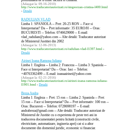
posibilitatea de a emite factura si chitanta.
(Adaugat la: 09-16-2010)
http://www.traducatoriautorizati.ro/singeorzan-cristina-l400.html
-
Detalii
RADULIAN VLAD
Limba 1: SPANIOLA -- Pret: 20-25 RON -- Face si
Interpretariat? Da -- Pret informativ: 35 EURO/H -- Oras:
BUCURESTI -- Telefon: 0746629000 -- E-mail:
vlad_radulian@yahoo.com -- Alte detalii: Traducator autorizat
de Ministerul Justitiei din 2002
(Adaugat la: 12-06-2013)
-
http://www.traducatoriautorizati.ro/radulian-vlad-l1397.html
Detalii
Airinei Ioana Ramona Iuliana
Limba 1: Engleza -- Limba 2: Franceza -- Limba 3: Spaniola --
Face si Interpretariat? Da -- Oras: Iasi -- Telefon:
+40763362499 -- E-mail: ioanaairinei@yahoo.com
(Adaugat la: 02-21-2016)
http://www.traducatoriautorizati.ro/airinei-ioana-ramona-iuliana-
-
l1901.html
Detalii
Breza Andra
Limba 1: Engleza -- Pret: 15 ron -- Limba 2: Spaniola -- Pret:
15 ron -- Face si Interpretariat? Da -- Pret informativ: 100 ron --
Oras: Bucuresti -- Telefon: 0728698197 -- E-mail:
andrabreza@gmail.com -- Alte detalii: Traducator autorizat de
Ministerul de Justitie cu o experienta de peste trei ani in
traducerea documentatiei pentru licitatii (constructii civile,
electricitate, automatizare, ingineria apei) cat si a altor
documente din domeniul juridic, economic si financiar.