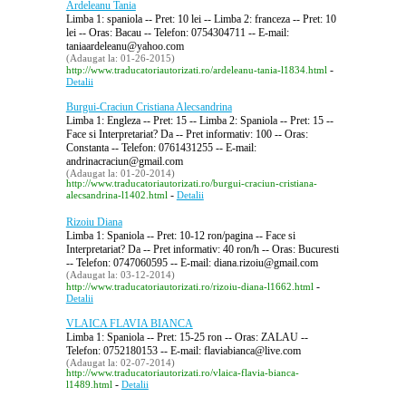
Ardeleanu Tania
Limba 1: spaniola -- Pret: 10 lei -- Limba 2: franceza -- Pret: 10
lei -- Oras: Bacau -- Telefon: 0754304711 -- E-mail:
taniaardeleanu@yahoo.com
(Adaugat la: 01-26-2015)
-
http://www.traducatoriautorizati.ro/ardeleanu-tania-l1834.html
Detalii
Burgui-Craciun Cristiana Alecsandrina
Limba 1: Engleza -- Pret: 15 -- Limba 2: Spaniola -- Pret: 15 --
Face si Interpretariat? Da -- Pret informativ: 100 -- Oras:
Constanta -- Telefon: 0761431255 -- E-mail:
andrinacraciun@gmail.com
(Adaugat la: 01-20-2014)
http://www.traducatoriautorizati.ro/burgui-craciun-cristiana-
-
alecsandrina-l1402.html
Detalii
Rizoiu Diana
Limba 1: Spaniola -- Pret: 10-12 ron/pagina -- Face si
Interpretariat? Da -- Pret informativ: 40 ron/h -- Oras: Bucuresti
-- Telefon: 0747060595 -- E-mail: diana.rizoiu@gmail.com
(Adaugat la: 03-12-2014)
-
http://www.traducatoriautorizati.ro/rizoiu-diana-l1662.html
Detalii
VLAICA FLAVIA BIANCA
Limba 1: Spaniola -- Pret: 15-25 ron -- Oras: ZALAU --
Telefon: 0752180153 -- E-mail: flaviabianca@live.com
(Adaugat la: 02-07-2014)
http://www.traducatoriautorizati.ro/vlaica-flavia-bianca-
-
l1489.html
Detalii