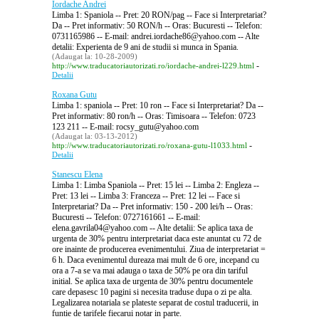
Iordache Andrei
Limba 1: Spaniola -- Pret: 20 RON/pag -- Face si Interpretariat?
Da -- Pret informativ: 50 RON/h -- Oras: Bucuresti -- Telefon:
0731165986 -- E-mail: andrei.iordache86@yahoo.com -- Alte
detalii: Experienta de 9 ani de studii si munca in Spania.
(Adaugat la: 10-28-2009)
-
http://www.traducatoriautorizati.ro/iordache-andrei-l229.html
Detalii
Roxana Gutu
Limba 1: spaniola -- Pret: 10 ron -- Face si Interpretariat? Da --
Pret informativ: 80 ron/h -- Oras: Timisoara -- Telefon: 0723
123 211 -- E-mail: rocsy_gutu@yahoo.com
(Adaugat la: 03-13-2012)
-
http://www.traducatoriautorizati.ro/roxana-gutu-l1033.html
Detalii
Stanescu Elena
Limba 1: Limba Spaniola -- Pret: 15 lei -- Limba 2: Engleza --
Pret: 13 lei -- Limba 3: Franceza -- Pret: 12 lei -- Face si
Interpretariat? Da -- Pret informativ: 150 - 200 lei/h -- Oras:
Bucuresti -- Telefon: 0727161661 -- E-mail:
elena.gavrila04@yahoo.com -- Alte detalii: Se aplica taxa de
urgenta de 30% pentru interpretariat daca este anuntat cu 72 de
ore inainte de producerea evenimentului. Ziua de interpretariat =
6 h. Daca evenimentul dureaza mai mult de 6 ore, incepand cu
ora a 7-a se va mai adauga o taxa de 50% pe ora din tariful
initial. Se aplica taxa de urgenta de 30% pentru documentele
care depasesc 10 pagini si necesita traduse dupa o zi pe alta.
Legalizarea notariala se plateste separat de costul traducerii, in
funtie de tarifele fiecarui notar in parte.