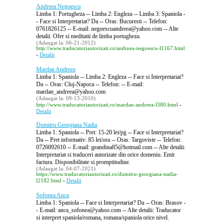
Andreea Negoescu
Limba 1: Portugheza -- Limba 2: Engleza -- Limba 3: Spaniola -
- Face si Interpretariat? Da -- Oras: Bucuresti -- Telefon:
0761826125 -- E-mail: negoescuandreea@yahoo.com -- Alte
detalii: Ofer si meditatii de limba portugheza.
(Adaugat la: 06-21-2012)
http://www.traducatoriautorizati.ro/andreea-negoescu-l1167.html
-
Detalii
Mardan Andreea
Limba 1: Spaniola -- Limba 2: Engleza -- Face si Interpretariat?
Da -- Oras: Cluj-Napoca -- Telefon: -- E-mail:
mardan_andreea@yahoo.com
(Adaugat la: 09-13-2010)
-
http://www.traducatoriautorizati.ro/mardan-andreea-l380.html
Detalii
Dumitru Georgiana Nadia
Limba 1: Spaniola -- Pret: 15-20 lei/pg -- Face si Interpretariat?
Da -- Pret informativ: 85 lei/ora -- Oras: Targoviste -- Telefon:
0726092610 -- E-mail: geandina85@hotmail.com -- Alte detalii:
Interpretariat si traduceri autorizate din orice domeniu. Emit
factura. Disponibilitate si promptitudine.
(Adaugat la: 04-07-2021)
https://www.traducatoriautorizati.ro/dumitru-georgiana-nadia-
-
l2182.html
Detalii
Sofonea Anca
Limba 1: Spaniola -- Face si Interpretariat? Da -- Oras: Brasov -
- E-mail: anca_sofonea@yahoo.com -- Alte detalii: Traducator
si interpret spaniola/romana, romana/spaniola orice nivel.