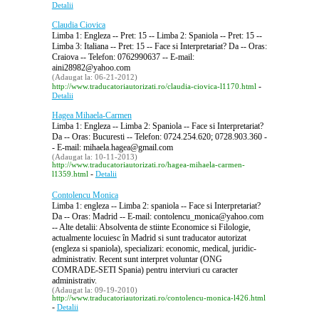
Detalii
Claudia Ciovica
Limba 1: Engleza -- Pret: 15 -- Limba 2: Spaniola -- Pret: 15 --
Limba 3: Italiana -- Pret: 15 -- Face si Interpretariat? Da -- Oras:
Craiova -- Telefon: 0762990637 -- E-mail:
aini28982@yahoo.com
(Adaugat la: 06-21-2012)
-
http://www.traducatoriautorizati.ro/claudia-ciovica-l1170.html
Detalii
Hagea Mihaela-Carmen
Limba 1: Engleza -- Limba 2: Spaniola -- Face si Interpretariat?
Da -- Oras: Bucuresti -- Telefon: 0724.254.620; 0728.903.360 -
- E-mail: mihaela.hagea@gmail.com
(Adaugat la: 10-11-2013)
http://www.traducatoriautorizati.ro/hagea-mihaela-carmen-
-
l1359.html
Detalii
Contolencu Monica
Limba 1: engleza -- Limba 2: spaniola -- Face si Interpretariat?
Da -- Oras: Madrid -- E-mail: contolencu_monica@yahoo.com
-- Alte detalii: Absolventa de stiinte Economice si Filologie,
actualmente locuiesc în Madrid si sunt traducator autorizat
(engleza si spaniola), specializari: economic, medical, juridic-
administrativ. Recent sunt interpret voluntar (ONG
COMRADE-SETI Spania) pentru interviuri cu caracter
administrativ.
(Adaugat la: 09-19-2010)
http://www.traducatoriautorizati.ro/contolencu-monica-l426.html
-
Detalii