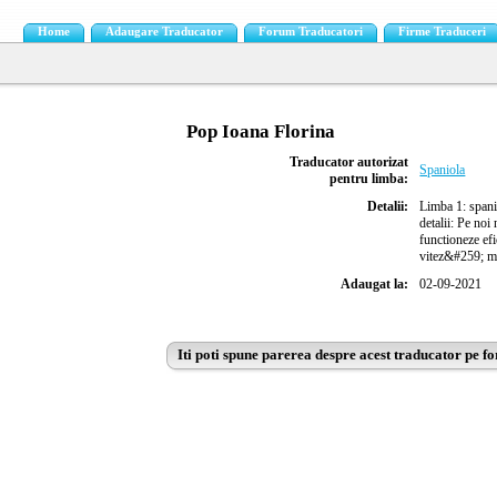
Home
Adaugare Traducator
Forum Traducatori
Firme Traduceri
Pop Ioana Florina
Traducator autorizat
Spaniola
pentru limba:
Detalii:
Limba 1: spani
detalii: Pe noi
functioneze efi
vitez&#259; ma
Adaugat la:
02-09-2021
Iti poti spune parerea despre acest traducator pe f