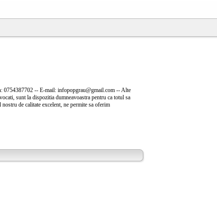
lefon: 0754387702 -- E-mail: infopopgrau@gmail.com -- Alte
Avocati, sunt la dispozitia dumneavoastra pentru ca totul sa
l nostru de calitate excelent, ne permite sa oferim