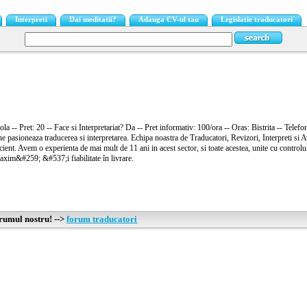
Interpreti
Dai meditatii?
Adauga CV-ul tau
Legislatie traducatori
ola -- Pret: 20 -- Face si Interpretariat? Da -- Pret informativ: 100/ora -- Oras: Bistrita -- Te
 ne pasioneaza traducerea si interpretarea. Echipa noastra de Traducatori, Revizori, Interpreti si 
cient. Avem o experienta de mai mult de 11 ani in acest sector, si toate acestea, unite cu controlu
xim&#259; &#537;i fiabilitate în livrare.
orumul nostru! -->
forum traducatori