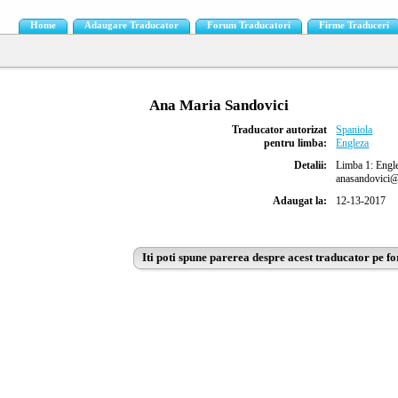
Home
Adaugare Traducator
Forum Traducatori
Firme Traduceri
Ana Maria Sandovici
Traducator autorizat
Spaniola
pentru limba:
Engleza
Detalii:
Limba 1: Engle
anasandovici@g
Adaugat la:
12-13-2017
Iti poti spune parerea despre acest traducator pe f