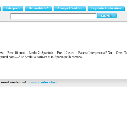
Interpreti
Dai meditatii?
Adauga CV-ul tau
Legislatie traducatori
za -- Pret: 10 euro -- Limba 2: Spaniola -- Pret: 12 euro -- Face si Interpretariat? Nu -- Oras: 
mail.com -- Alte detalii: autorizata si in Spania pe lb romana
orumul nostru! -->
forum traducatori